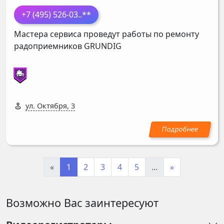
+7 (495) 526-03
..**
Мастера сервиса проведут работы по ремонту
радоприемников
GRUNDIG
ул. Октября, 3
«
1
2
3
4
5
...
»
Возможно Вас заинтересуют