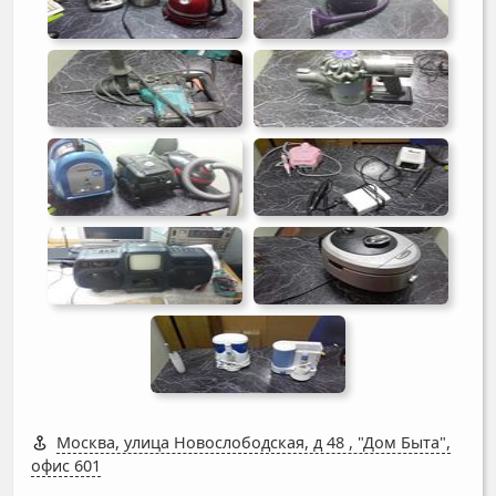
Москва, улица Новослободская, д 48
,
"Дом Быта",
офис 601