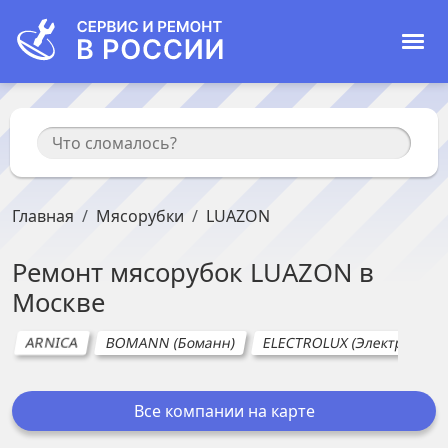
Главная
Мясорубки
LUAZON
Ремонт
мясорубок
LUAZON
в
Москве
ARNICA
BOMANN (Боманн)
ELECTROLUX (Электролюкс
Все компании на карте