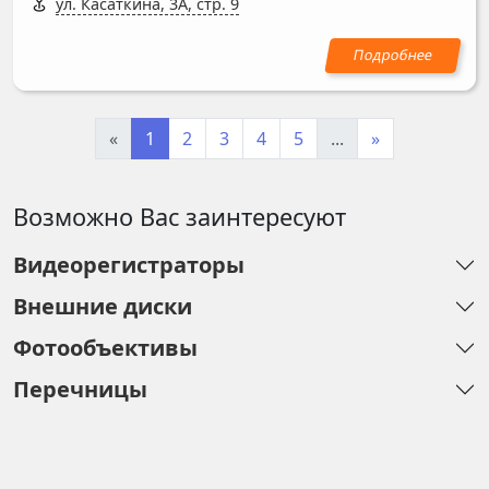
ул. Касаткина, 3А, стр. 9
«
1
2
3
4
5
...
»
Возможно Вас заинтересуют
Видеорегистраторы
Внешние диски
Фотообъективы
Перечницы