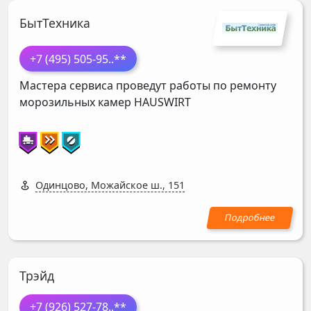
БытТехника
+7 (495) 505-95
..**
Мастера сервиса проведут работы по ремонту
морозильных камер
HAUSWIRT
Одинцово, Можайское ш., 151
Трэйд
+7 (926) 527-78
..**