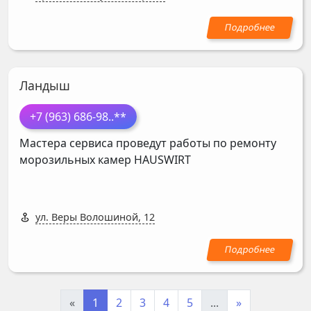
Ландыш
+7 (963) 686-98
..**
Мастера сервиса проведут работы по ремонту
морозильных камер
HAUSWIRT
ул. Веры Волошиной, 12
«
1
2
3
4
5
...
»