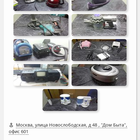
Москва, улица Новослободская, д 48
,
"Дом Быта",
офис 601