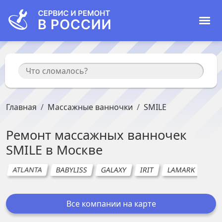
Главная
Массажные ванночки
SMILE
Ремонт
массажных ванночек
SMILE
в
Москве
ATLANTA
BABYLISS
GALAXY
IRIT
LAMARK
LU
Все компании на карте