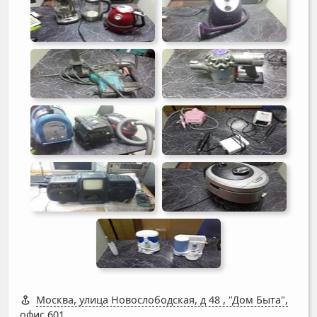
Москва, улица Новослободская, д 48
,
"Дом Быта",
офис 601