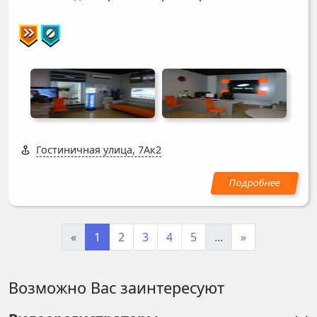
Гостиничная улица, 7Ак2
«
1
2
3
4
5
...
»
Возможно Вас заинтересуют