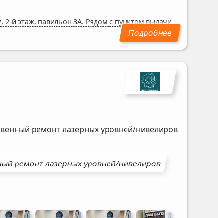
, 2-й этаж, павильон 3А. Рядом с пунктом выдачи
ственный ремонт лазерных уровней/нивелиров
ный ремонт
лазерных уровней/нивелиров