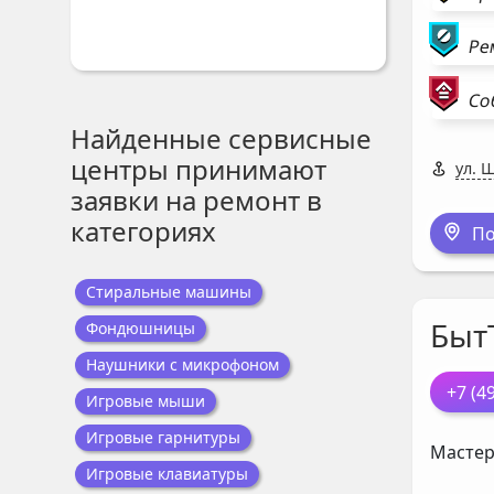
Ре
Со
Найденные сервисные
центры принимают
ул. 
заявки на ремонт в
категориях
По
Стиральные машины
Быт
Фондюшницы
Наушники с микрофоном
+7 (4
Игровые мыши
Игровые гарнитуры
Мастер
Игровые клавиатуры