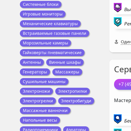
Системные блоки
Вы
Игровые мониторы
Ре
Механические клавиатуры
Встраиваемые газовые панели
Один
Морозильные камеры
Гайковерты пневматические
Антенны
Винные шкафы
Сер
Генераторы
Массажеры
Сушильные машины
+7 (4
Электроножи
Электропилки
Мастер
Электрогрелки
Электробигуди
Массажные ванночки
Напольные весы
Бе
Радиоприемники
Аэраторы