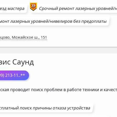
езд мастера
Срочный ремонт
лазерных уровней/
монт
лазерных уровней/нивелиров
без предоплаты
цово, Можайское ш., 151
вис Саунд
99) 213-11
..**
ская проводит поиск проблем в работе техники и каче
сплатный поиск причины отказа устройства