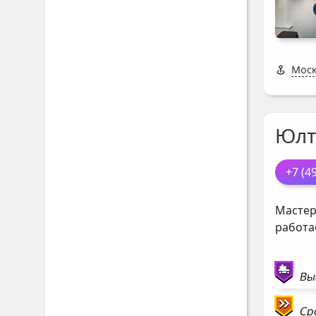
Моск
Юлт
+7 (4
Мастер
работа
Вы
Ср