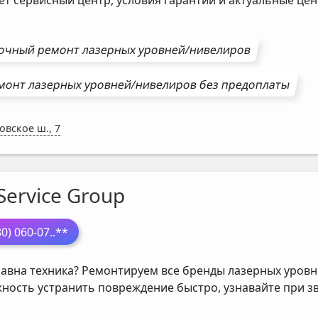
ет сервисный центр, условия гарантии и актуальные ц
очный ремонт
лазерных уровней/нивелиров
монт
лазерных уровней/нивелиров
без предоплаты
овское ш., 7
Service Group
80) 060-07
..**
авна техника? Ремонтируем все бренды лазерных уровне
ность устранить повреждение быстро, узнавайте при з