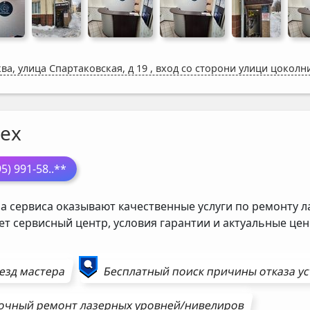
ва, улица Спартаковская, д 19
,
вход со сторони улици цоколн
ех
95) 991-58
..**
а сервиса оказывают качественные услуги по ремонту л
ет сервисный центр, условия гарантии и актуальные ц
езд мастера
Бесплатный поиск причины отказа у
очный ремонт
лазерных уровней/нивелиров