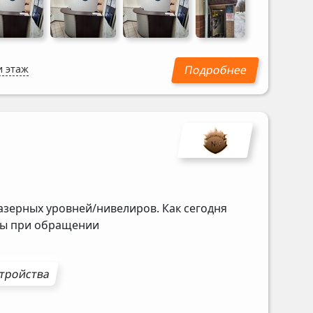
и этаж
азерных уровней/нивелиров. Как сегодня
ены при обращении
стройства