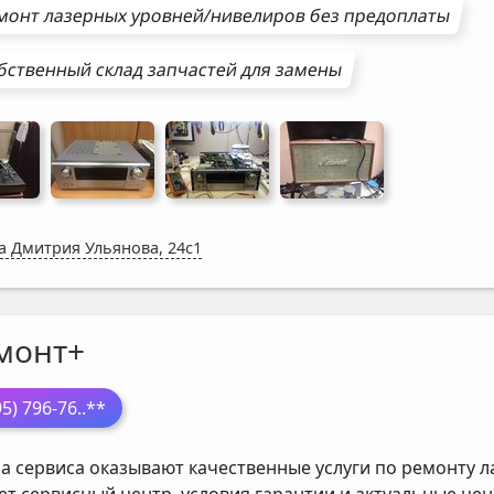
монт
лазерных уровней/нивелиров
без предоплаты
бственный склад запчастей для замены
а Дмитрия Ульянова, 24с1
монт+
95) 796-76
..**
а сервиса оказывают качественные услуги по ремонту л