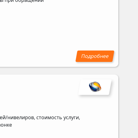
ены при обращении
й/нивелиров, стоимость услуги,
вонке