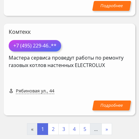
Комтекк
+7 (495) 229-46
..**
Мастера сервиса проведут работы по ремонту
газовых котлов настенных
ELECTROLUX
Рябиновая ул., 44
«
1
2
3
4
5
...
»