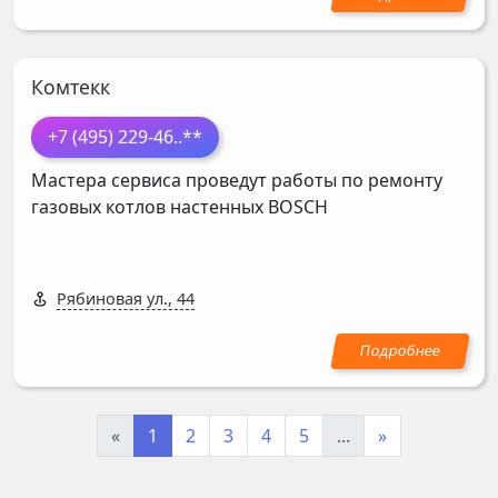
Комтекк
+7 (495) 229-46
..**
Мастера сервиса проведут работы по ремонту
газовых котлов настенных
BOSCH
Рябиновая ул., 44
«
1
2
3
4
5
...
»