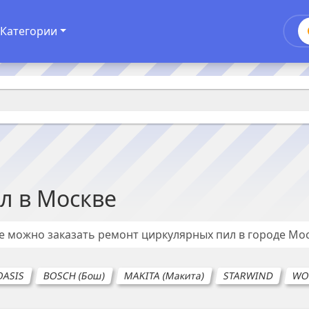
Категории
ил
в
Москве
де можно заказать ремонт
циркулярных пил
в городе
Мос
OASIS
BOSCH (Бош)
MAKITA (Макита)
STARWIND
WO