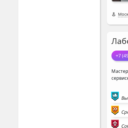
Моск
Лаб
+7 (4
Мастер
сервис
Вы
Ср
Со