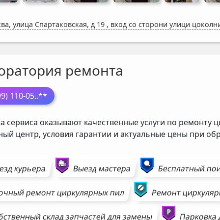
ва, улица Спартаковская, д 19
,
вход со сторони улици цоколн
оратория ремонта
99) 110-05
..**
а сервиса оказывают качественные услуги по ремонту ц
ный центр, условия гарантии и актуальные цены при о
езд курьера
Выезд мастера
Бесплатный пои
очный ремонт
циркулярных пил
Ремонт
циркуляр
бственный склад запчастей для замены
Парковка 