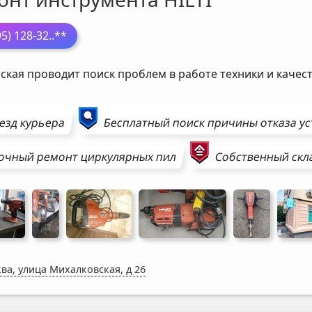
95) 128-32
..**
ская проводит поиск проблем в работе техники и каче
езд курьера
Бесплатный поиск причины отказа у
очный ремонт
циркулярных пил
Собственный скл
ва, улица Михалковская, д 26