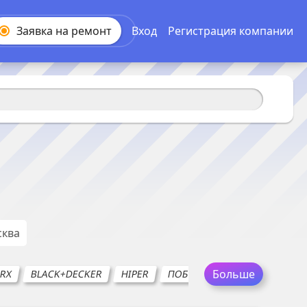
Заявка на
ремонт
Вход
Регистрация компании
ква
Больше
RX
BLACK+DECKER
HIPER
ПОБЕДА
ВИХРЬ
DEKO