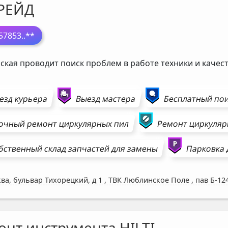
РЕЙД
57853
..**
ская проводит поиск проблем в работе техники и каче
езд курьера
Выезд мастера
Бесплатный пои
очный ремонт
циркулярных пил
Ремонт
циркуляр
бственный склад запчастей для замены
Парковка 
ва, бульвар Тихорецкий, д 1
,
ТВК Люблинское Поле , пав Б-12
онт инструмента HILTI