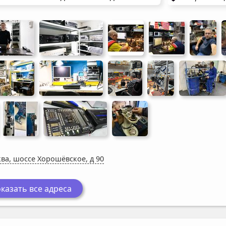
ва, шоссе Хорошёвское, д 90
казать все адреса