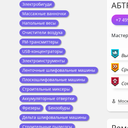
АБТ
Электробигуди
Массажные ванночки
+7 49
Напольные весы
Очистители воздуха
Мастер
FM-трансмиттеры
USB-концентраторы
Вы
Электроинструменты
Ср
Ленточные шлифовальные машины
Плоскошлифовальные машины
Со
Строительные миксеры
Аккумуляторные отвертки
Моск
Фрезеры
Бензобуры
Дельта шлифовальные машины
Рем
Строительные пылесосы