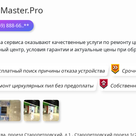
Master.Pro
69) 888-66
..**
а сервиса оказывают качественные услуги по ремонту ц
ный центр, условия гарантии и актуальные цены при о
сплатный поиск причины отказа устройства
Сроч
монт
циркулярных пил
без предоплаты
Собственн
ва, проезд Старопетровский, д 1
,
Старопетровский проезд 1с2