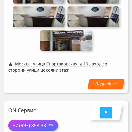
Москва, улица Спартаковская, д 19
,
вход со
сторони улици цоколни этаж
ON Сервис
+7 (993) 898-33
..**