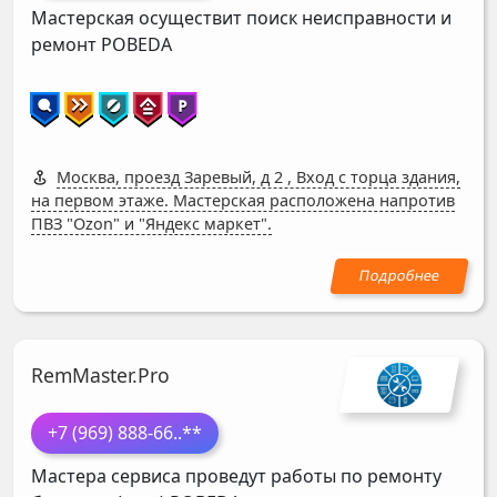
Мастерская осуществит поиск неисправности и
ремонт
POBEDA
Москва, проезд Заревый, д 2
,
Вход с торца здания,
на первом этаже. Мастерская расположена напротив
ПВЗ "Ozon" и "Яндекс маркет".
RemMaster.Pro
+7 (969) 888-66
..**
Мастера сервиса проведут работы по ремонту