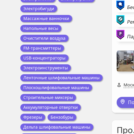
Бе
Электробигуди
Массажные ванночки
Ре
Напольные весы
Па
Очистители воздуха
FM-трансмиттеры
USB-концентраторы
Электроинструменты
Ленточные шлифовальные машины
Моск
Плоскошлифовальные машины
Строительные миксеры
По
Аккумуляторные отвертки
Фрезеры
Бензобуры
Дельта шлифовальные машины
Про