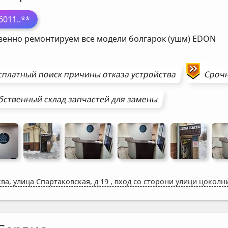
6011
..**
венно ремонтируем все модели болгарок (ушм)
EDON
сплатный поиск причины отказа устройства
Сроч
бственный склад запчастей для замены
ва, улица Спартаковская, д 19
,
вход со сторони улици цоколн