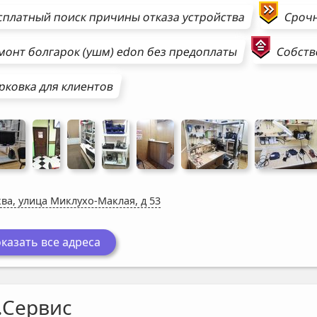
сплатный поиск причины отказа устройства
Сроч
монт
болгарок (ушм)
edon
без предоплаты
Собств
рковка для клиентов
ва, улица Миклухо-Маклая, д 53
казать все адреса
.Сервис