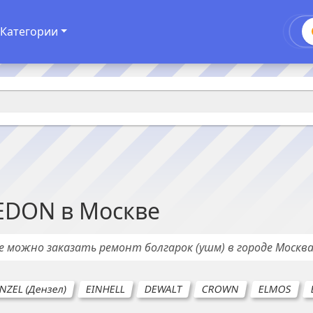
Категории
EDON
в
Москве
де можно заказать ремонт
болгарок (ушм)
в городе
Москв
NZEL (Дензел)
EINHELL
DEWALT
CROWN
ELMOS