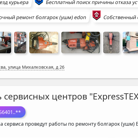
езд курьера
Бесплатный поиск причины отказа у
очный ремонт
болгарок (ушм)
edon
Собственный 
ва, улица Михалковская, д 26
ь сервисных центров "ExpressTEX
56401
..**
а сервиса проведут работы по ремонту болгарок (ушм)