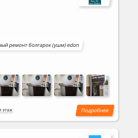
ный ремонт
болгарок (ушм)
edon
и этаж