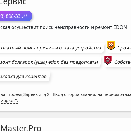
Сервис
93) 898-33
..**
ская осуществит поиск неисправности и ремонт
EDON
сплатный поиск причины отказа устройства
Сроч
монт
болгарок (ушм)
edon
без предоплаты
Собств
рковка для клиентов
ва, проезд Заревый, д 2
,
Вход с торца здания, на первом эта
 маркет".
Master.Pro