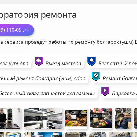
оратория ремонта
99) 110-05
..**
а сервиса проведут работы по ремонту болгарок (ушм)
езд курьера
Выезд мастера
Бесплатный пои
очный ремонт
болгарок (ушм)
edon
Ремонт
болга
бственный склад запчастей для замены
Парковка 