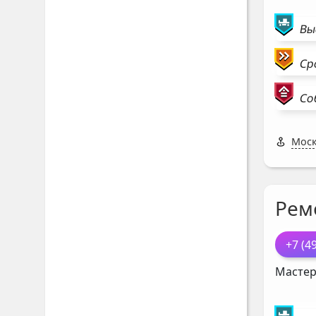
Вы
Ср
Со
Моск
Рем
+7 (4
Мастер