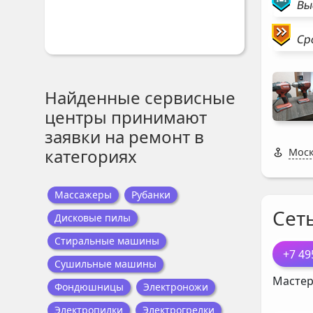
Вы
Ср
Найденные сервисные
центры принимают
заявки на ремонт в
категориях
Моск
Массажеры
Рубанки
Сет
Дисковые пилы
Стиральные машины
+7 49
Сушильные машины
Мастер
Фондюшницы
Электроножи
Электропилки
Электрогрелки