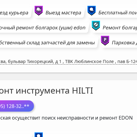
езд курьера
Выезд мастера
Бесплатный пои
очный ремонт
болгарок (ушм)
edon
Ремонт
болга
бственный склад запчастей для замены
Парковка 
ва, бульвар Тихорецкий, д 1
,
ТВК Люблинское Поле , пав Б-12
онт инструмента HILTI
95) 128-32
..**
ская осуществит поиск неисправности и ремонт
EDON