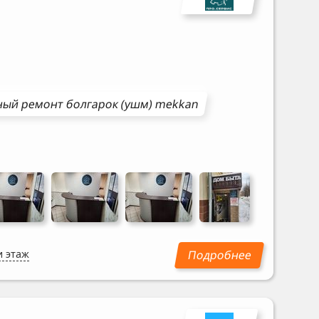
ный ремонт
болгарок (ушм)
mekkan
и этаж