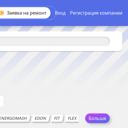
Заявка на
ремонт
Вход
Регистрация компании
а
Больше
ENERGOMASH
EDON
FIT
FLEX
FELISATTI
GRAPHIT