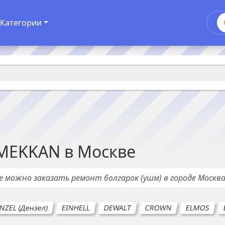
Категории
MEKKAN
в
Москве
де можно заказать ремонт
болгарок (ушм)
в городе
Москв
NZEL (Дензел)
EINHELL
DEWALT
CROWN
ELMOS