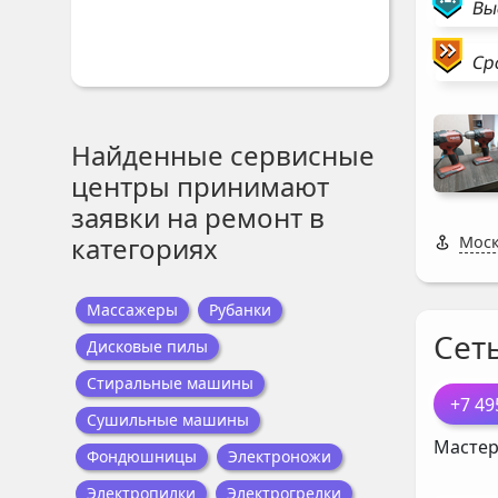
Вы
Ср
Найденные сервисные
центры принимают
заявки на ремонт в
категориях
Моск
Массажеры
Рубанки
Сет
Дисковые пилы
Стиральные машины
+7 49
Сушильные машины
Мастер
Фондюшницы
Электроножи
Электропилки
Электрогрелки