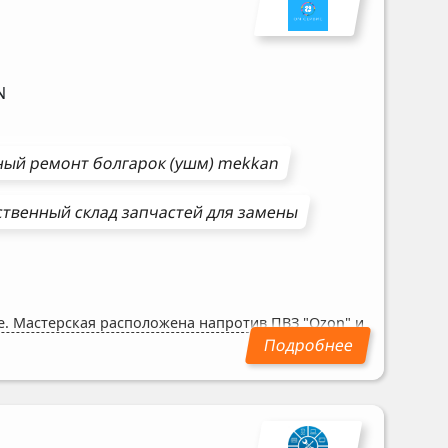
N
ный ремонт
болгарок (ушм)
mekkan
твенный склад запчастей для замены
же. Мастерская расположена напротив ПВЗ "Ozon" и