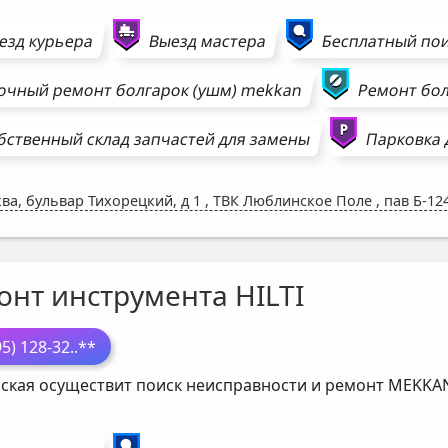
езд курьера
Выезд мастера
Бесплатный пои
очный ремонт
болгарок (ушм)
mekkan
Ремонт
бол
бственный склад запчастей для замены
Парковка 
ва, бульвар Тихорецкий, д 1
,
ТВК Люблинское Поле , пав Б-12
онт инструмента HILTI
95) 128-32
..**
ская осуществит поиск неисправности и ремонт
MEKKA