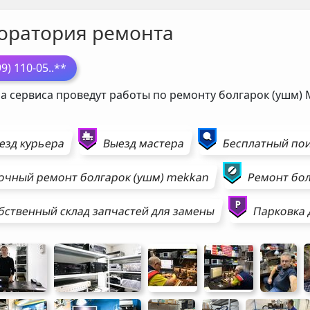
оратория ремонта
99) 110-05
..**
а сервиса проведут работы по ремонту болгарок (ушм)
езд курьера
Выезд мастера
Бесплатный пои
очный ремонт
болгарок (ушм)
mekkan
Ремонт
бол
бственный склад запчастей для замены
Парковка 