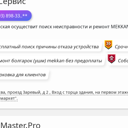
Сервис
93) 898-33
..**
ская осуществит поиск неисправности и ремонт
MEKKA
сплатный поиск причины отказа устройства
Сроч
монт
болгарок (ушм)
mekkan
без предоплаты
Собс
рковка для клиентов
ва, проезд Заревый, д 2
,
Вход с торца здания, на первом эта
 маркет".
Master.Pro