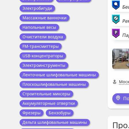
Бе
Электробигуди
Массажные ванночки
Ре
Напольные весы
Па
Очистители воздуха
FM-трансмиттеры
USB-концентраторы
Электроинструменты
Ленточные шлифовальные машины
Моск
Плоскошлифовальные машины
Строительные миксеры
По
Аккумуляторные отвертки
Фрезеры
Бензобуры
Дельта шлифовальные машины
Про