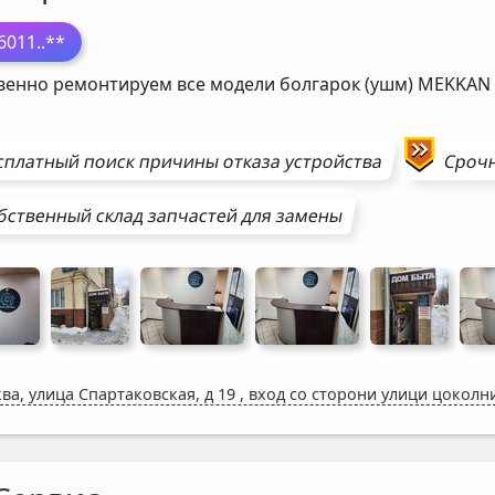
6011
..**
венно ремонтируем все модели болгарок (ушм)
MEKKAN
сплатный поиск причины отказа устройства
Сроч
бственный склад запчастей для замены
ва, улица Спартаковская, д 19
,
вход со сторони улици цоколн