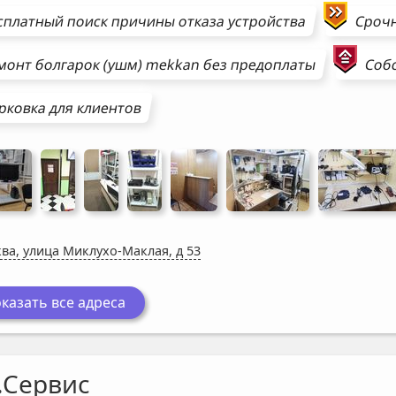
сплатный поиск причины отказа устройства
Сроч
монт
болгарок (ушм)
mekkan
без предоплаты
Собс
рковка для клиентов
ва, улица Миклухо-Маклая, д 53
казать все адреса
.Сервис