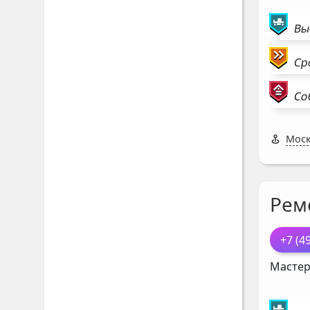
Вы
Ср
Со
Моск
Рем
+7 (4
Мастер