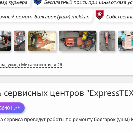
езд курьера
Бесплатный поиск причины отказа у
очный ремонт
болгарок (ушм)
mekkan
Собственны
ва, улица Михалковская, д 26
ь сервисных центров "ExpressTEX
56401
..**
а сервиса проведут работы по ремонту болгарок (ушм)