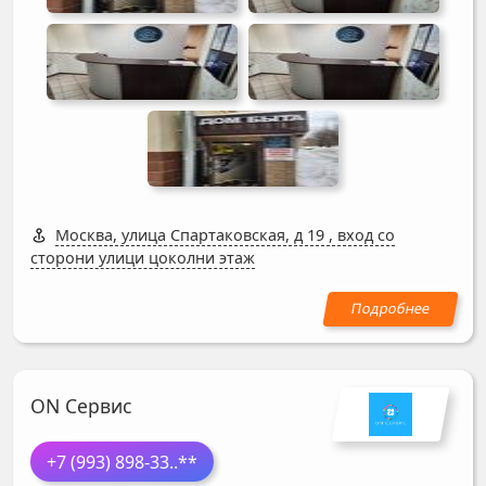
Москва, улица Спартаковская, д 19
,
вход со
сторони улици цоколни этаж
ON Сервис
+7 (993) 898-33
..**