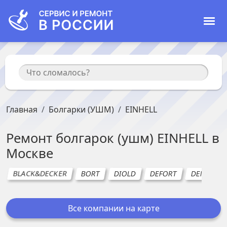
Главная
Болгарки (УШМ)
EINHELL
Ремонт
болгарок (ушм)
EINHELL
в
Москве
BLACK&DECKER
BORT
DIOLD
DEFORT
DENZEL (Д
Все компании на карте