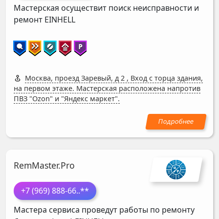
Мастерская осуществит поиск неисправности и
ремонт
EINHELL
Москва, проезд Заревый, д 2
,
Вход с торца здания,
на первом этаже. Мастерская расположена напротив
ПВЗ "Ozon" и "Яндекс маркет".
RemMaster.Pro
+7 (969) 888-66
..**
Мастера сервиса проведут работы по ремонту