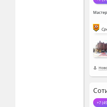
Мастер
Ср
Ново
Соти
+7 (4