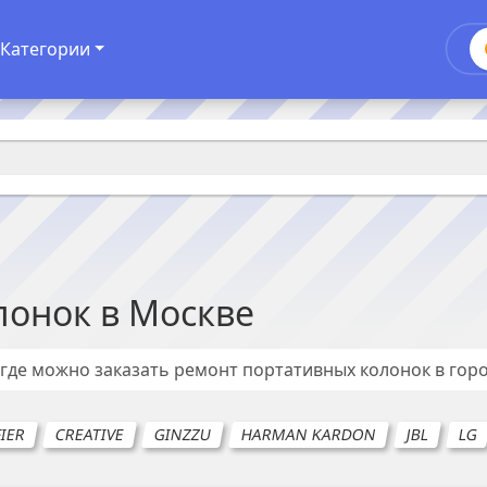
Категории
лонок
в
Москве
 где можно заказать ремонт
портативных колонок
в гор
FIER
CREATIVE
GINZZU
HARMAN KARDON
JBL
LG