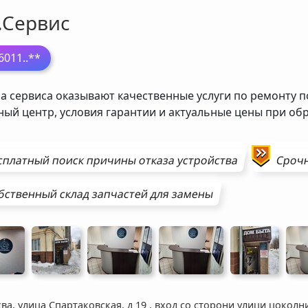
.Сервис
6011
..**
а сервиса оказывают качественные услуги по ремонту п
ный центр, условия гарантии и актуальные цены при о
сплатный поиск причины отказа устройства
Сроч
бственный склад запчастей для замены
ва, улица Спартаковская, д 19
,
вход со сторони улици цоколн