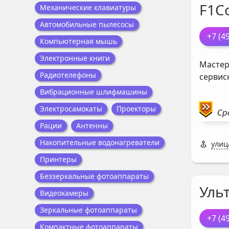
F1C
Механические клавиатуры
Автомобильные пылесосы
+7 (4
Компьютерная мышь
Электронные книги
Мастер
Радиотелефоны
сервис
Вибрационные шлифмашины
Электросамокаты
Проекторы
Ср
Рации
Антенны
Накопительные водонагреватели
улиц
Принтеры
Беззеркальные фотоаппараты
Ульт
Видеокамеры
Зеркальные фотоаппараты
+7 (4
Компактные фотоаппараты