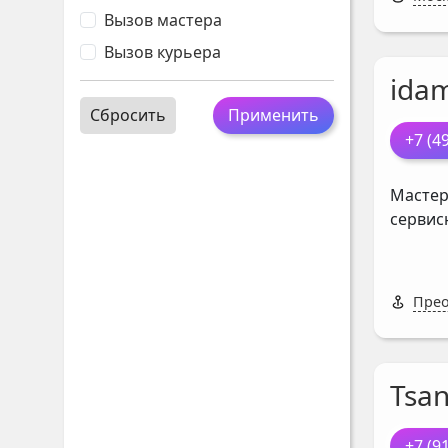
Вызов мастера
Вызов курьера
ida
Сбросить
Применить
+7 (4
Мастер
сервис
Прео
Tsan
+7 (9