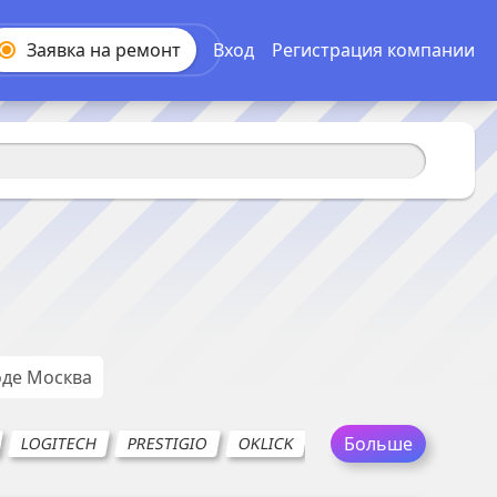
Заявка на
ремонт
Вход
Регистрация компании
оде
Москва
Больше
LOGITECH
PRESTIGIO
OKLICK
RITMIX
SMARTBUY