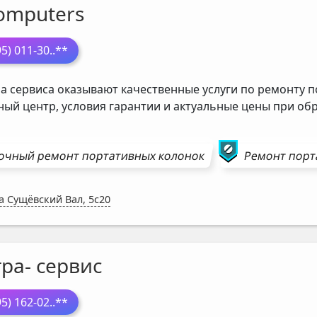
omputers
95) 011-30
..**
а сервиса оказывают качественные услуги по ремонту п
ный центр, условия гарантии и актуальные цены при о
очный ремонт
портативных колонок
Ремонт
порт
а Сущёвский Вал, 5с20
ра- сервис
95) 162-02
..**