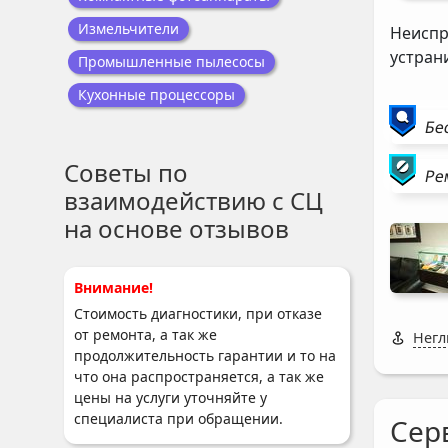
Измельчители
Неиспр
устран
Промышленные пылесосы
Кухонные процессоры
Бе
Советы по
Ре
взаимодействию с СЦ
на основе отзывов
Внимание!
Стоимость диагностики, при отказе
от ремонта, а так же
Негл
продолжительность гарантии и то на
что она распространяется, а так же
цены на услуги уточняйте у
специалиста при обращении.
Сер