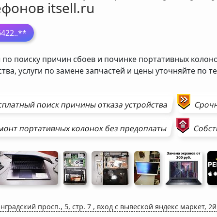
фонов itsell.ru
6422
..**
 по поиску причин сбоев и починке портативных колон
ства, услуги по замене запчастей и цены уточняйте по т
сплатный поиск причины отказа устройства
Сроч
монт
портативных колонок
без предоплаты
Собст
нградский просп., 5, стр. 7
,
вход с вывеской яндекс маркет, 2й