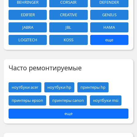
BEHRINGER
CORSAIR
DEFENDER
EDIFIER
CREATIVE
GENIUS
JABRA
JBL
HAMA
LOGITECH
KOSS
еще
Часто ремонтируемые
ноутбуки acer
ноутбуки hp
принтеры hp
принтеры epson
принтеры canon
ноутбуки msi
еще