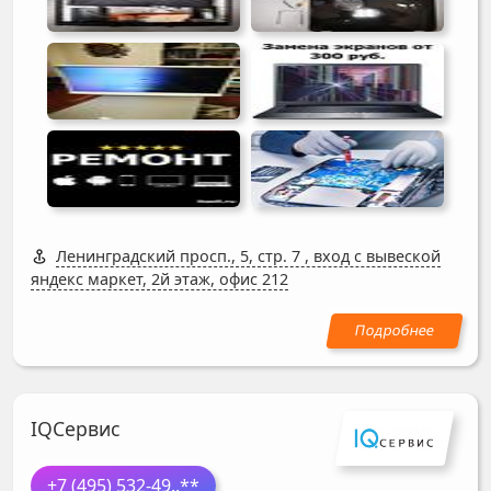
Ленинградский просп., 5, стр. 7
,
вход с вывеской
яндекс маркет, 2й этаж, офис 212
IQСервис
+7 (495) 532-49
..**