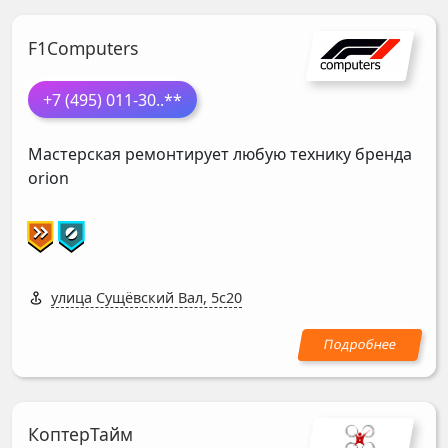
F1Computers
+7 (495) 011-30
..**
Мастерская ремонтирует любую технику бренда
orion
улица Сущёвский Вал, 5с20
КоптерТайм