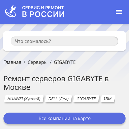
Главная
Серверы
GIGABYTE
Ремонт
серверов
GIGABYTE
в
Москве
HUAWEI (Хуавей)
DELL (Дел)
GIGABYTE
IBM
SUP
Все компании на карте