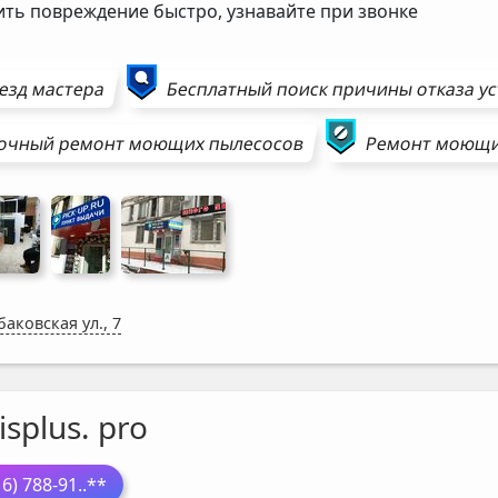
ить повреждение быстро, узнавайте при звонке
езд мастера
Бесплатный поиск причины отказа у
очный ремонт
моющих пылесосов
Ремонт
моющи
аковская ул., 7
isplus. pro
16) 788-91
..**