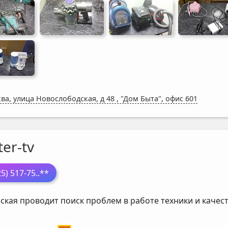
ва, улица Новослободская, д 48
,
"Дом Быта", офис 601
er-tv
25) 517-75
..**
ская проводит поиск проблем в работе техники и кач