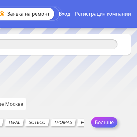
Заявка на
ремонт
Вход
Регистрация компании
де
Москва
Больше
D
TEFAL
SOTECO
THOMAS
VAX
ZELMER
SIEME