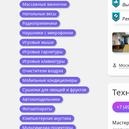
Массажные ванночки
Вы
Напольные весы
Ре
Радиоприемники
Наушники с микрофоном
Игровые мыши
Игровые гарнитуры
Игровые клавиатуры
Моск
Очистители воздуха
Мобильные кондиционеры
Тех
Сушилки для овощей и фруктов
Автохолодильники
+7 (4
Фотоаппараты
Компьютерная акустика
Мастер
Мультимедиа-проекторы