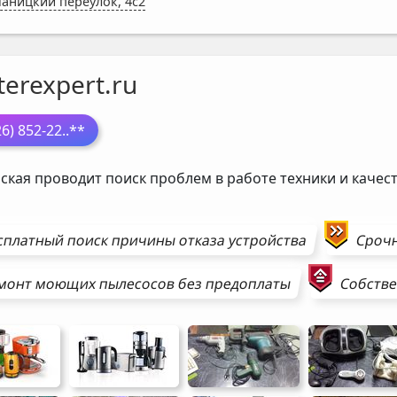
аницкий переулок, 4с2
erexpert.ru
26) 852-22
..**
ская проводит поиск проблем в работе техники и кач
сплатный поиск причины отказа устройства
Сроч
монт
моющих пылесосов
без предоплаты
Собстве