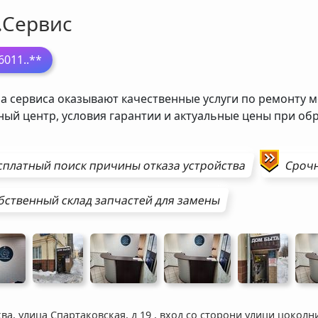
.Сервис
6011
..**
а сервиса оказывают качественные услуги по ремонту м
ный центр, условия гарантии и актуальные цены при о
сплатный поиск причины отказа устройства
Сроч
бственный склад запчастей для замены
ва, улица Спартаковская, д 19
,
вход со сторони улици цоколн