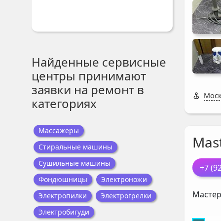
Найденные сервисные
центры принимают
заявки на ремонт в
Моск
категориях
Массажеры
Mast
Стиральные машины
Сушильные машины
+7 (9
Фондюшницы
Электроножи
Мастер
Электропилки
Электрогрелки
Электробигуди