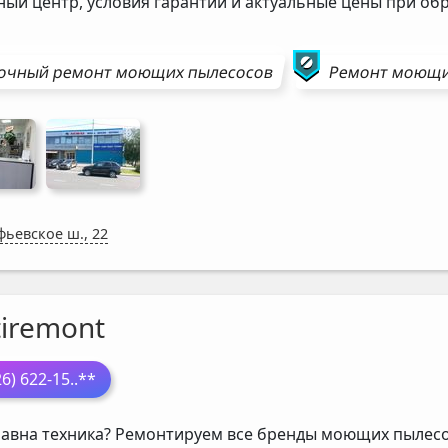
ный центр, условия гарантии и актуальные цены при о
очный ремонт
моющих пылесосов
Ремонт
моющи
фьевское ш., 22
tiremont
26) 622-15
..**
авна техника? Ремонтируем все бренды моющих пылесос