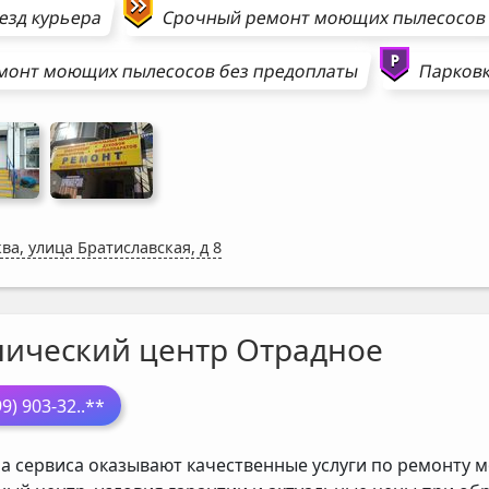
езд курьера
Срочный ремонт
моющих пылесосов
монт
моющих пылесосов
без предоплаты
Парковк
ва, улица Братиславская, д 8
нический центр Отрадное
99) 903-32
..**
а сервиса оказывают качественные услуги по ремонту м