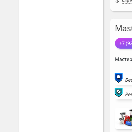
Карм
Mast
+7 (9
Мастер
Бе
Ре