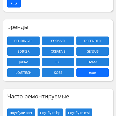
еще
Бренды
BEHRINGER
CORSAIR
DEFENDER
EDIFIER
CREATIVE
GENIUS
JABRA
JBL
HAMA
LOGITECH
KOSS
еще
Часто ремонтируемые
ноутбуки acer
ноутбуки hp
ноутбуки msi