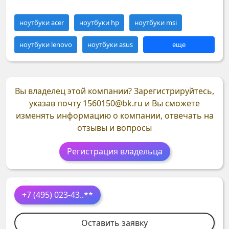
ноутбуки acer
ноутбуки hp
ноутбуки msi
ноутбуки lenovo
ноутбуки asus
еще
Вы владелец этой компании?
Зарегистрируйтесь,
указав почту
1560150@bk.ru
и Вы сможете
изменять информацию о компании, отвечать на
отзывы и вопросы
Регистрация владельца
+7 (495) 023-43
..**
Оставить заявку