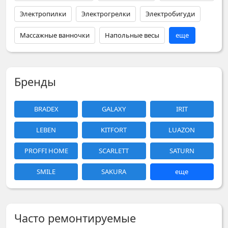
Электропилки
Электрогрелки
Электробигуди
Массажные ванночки
Напольные весы
еще
Бренды
BRADEX
GALAXY
IRIT
LEBEN
KITFORT
LUAZON
PROFFI HOME
SCARLETT
SATURN
SMILE
SAKURA
еще
Часто ремонтируемые