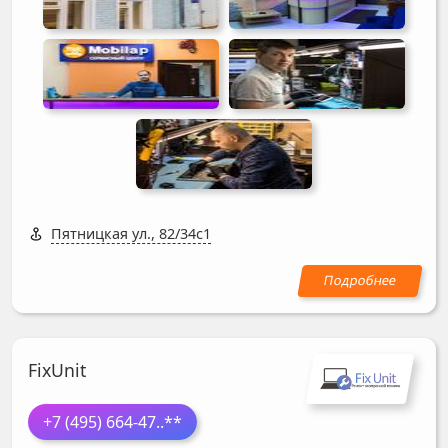
Пятницкая ул., 82/34с1
FixUnit
+7 (495) 664-47
..**