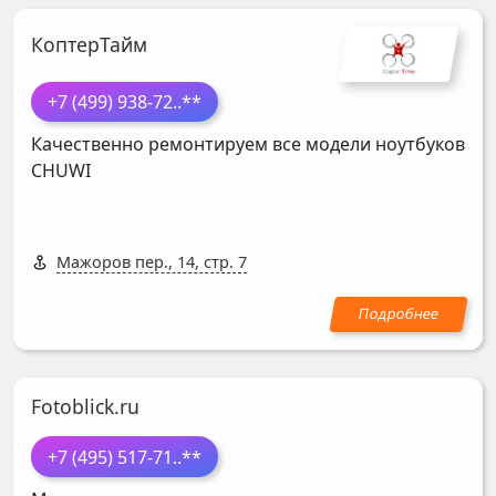
КоптерТайм
+7 (499) 938-72
..**
Качественно ремонтируем все модели ноутбуков
CHUWI
Мажоров пер., 14, стр. 7
Fotoblick.ru
+7 (495) 517-71
..**