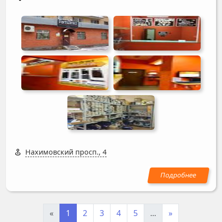
Нахимовский просп., 4
«
1
2
3
4
5
...
»