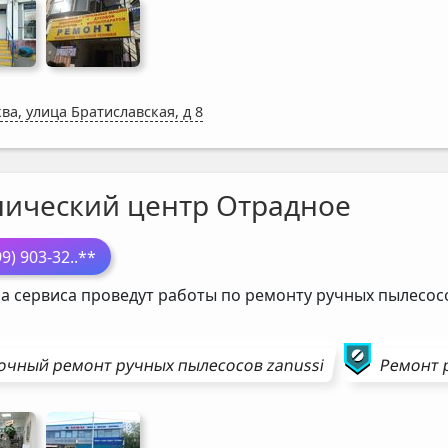
ва, улица Братиславская, д 8
нический центр Отрадное
99) 903-32
..**
а сервиса проведут работы по ремонту ручных пылесо
очный ремонт
ручных пылесосов
zanussi
Ремонт