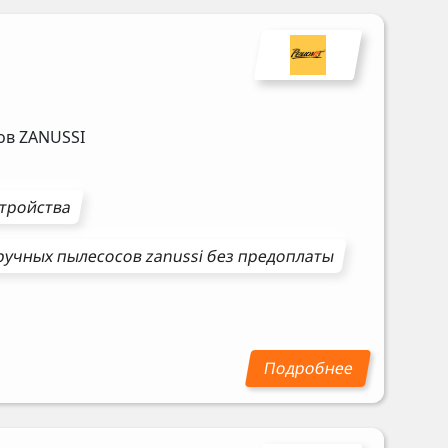
сов
ZANUSSI
стройства
ручных пылесосов
zanussi
без предоплаты