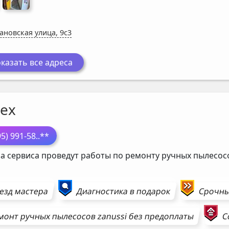
ановская улица, 9с3
казать все адреса
ех
95) 991-58
..**
а сервиса проведут работы по ремонту ручных пылесо
езд мастера
Диагностика в подарок
Срочн
монт
ручных пылесосов
zanussi
без предоплаты
С