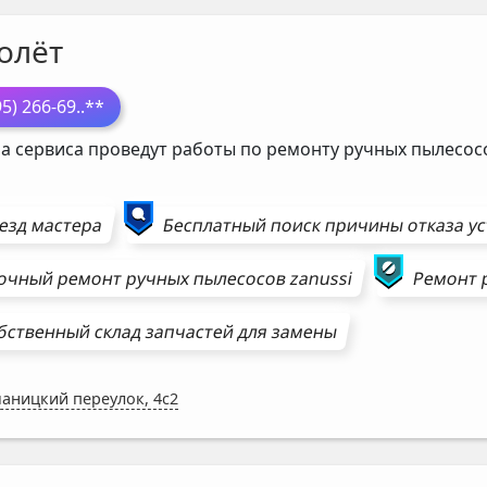
олёт
95) 266-69
..**
а сервиса проведут работы по ремонту ручных пылесо
езд мастера
Бесплатный поиск причины отказа у
очный ремонт
ручных пылесосов
zanussi
Ремонт
бственный склад запчастей для замены
аницкий переулок, 4с2