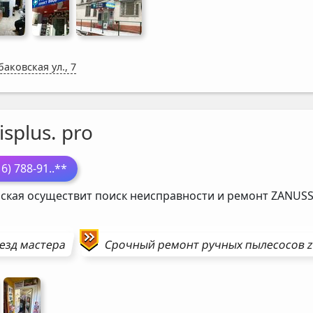
аковская ул., 7
isplus. pro
16) 788-91
..**
ская осуществит поиск неисправности и ремонт
ZANUSS
езд мастера
Срочный ремонт
ручных пылесосов
z