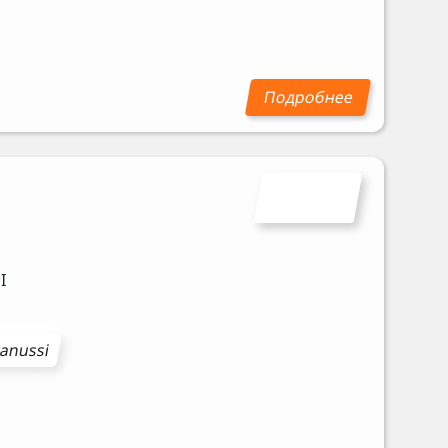
I
anussi