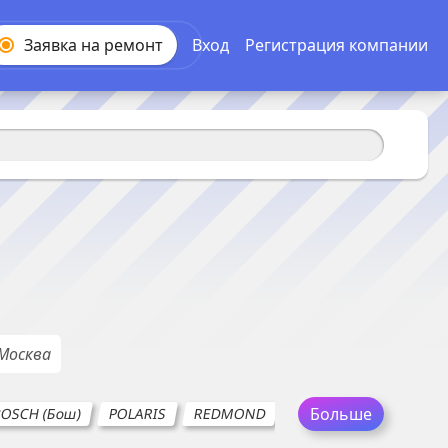
Заявка на
ремонт
Вход
Регистрация компании
Москва
Больше
OSCH (Бош)
POLARIS
REDMOND
SIEMENS
SOTECO