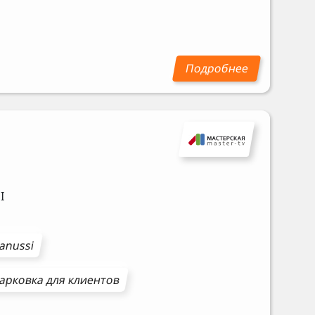
I
anussi
арковка для клиентов