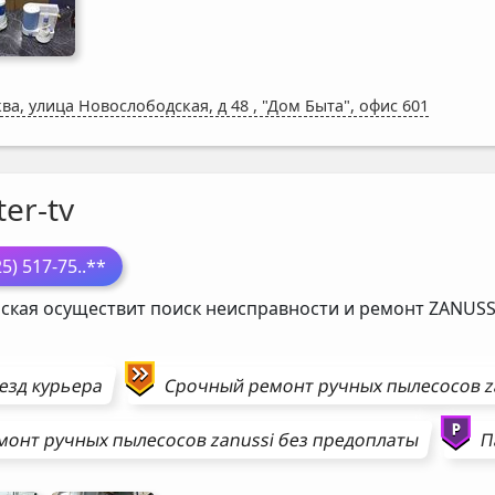
ва, улица Новослободская, д 48
,
"Дом Быта", офис 601
er-tv
25) 517-75
..**
ская осуществит поиск неисправности и ремонт
ZANUSS
езд курьера
Срочный ремонт
ручных пылесосов
z
монт
ручных пылесосов
zanussi
без предоплаты
П