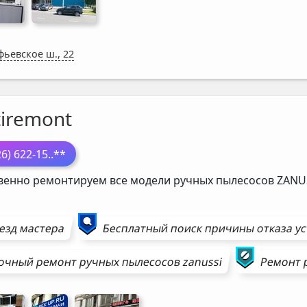
фьевское ш., 22
tiremont
26) 622-15
..**
венно ремонтируем все модели ручных пылесосов
ZANU
езд мастера
Бесплатный поиск причины отказа у
очный ремонт
ручных пылесосов
zanussi
Ремонт