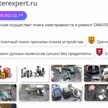
erexpert.ru
26) 852-22
..**
ская осуществит поиск неисправности и ремонт
ZANUSS
сплатный поиск причины отказа устройства
Сроч
монт
ручных пылесосов
zanussi
без предоплаты
С