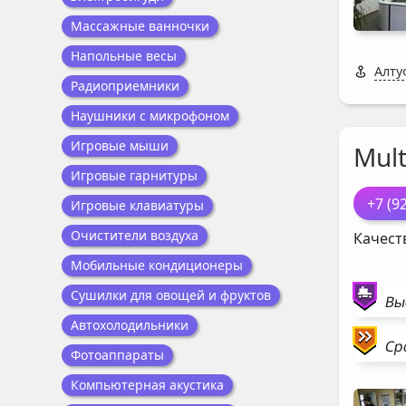
Массажные ванночки
Напольные весы
Алту
Радиоприемники
Наушники с микрофоном
Игровые мыши
Mul
Игровые гарнитуры
+7 (9
Игровые клавиатуры
Очистители воздуха
Качест
Мобильные кондиционеры
Сушилки для овощей и фруктов
Вы
Автохолодильники
Ср
Фотоаппараты
Компьютерная акустика