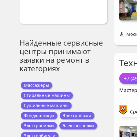
Моск
Найденные сервисные
центры принимают
заявки на ремонт в
Тех
категориях
+7 (4
Массажеры
Мастер
Стиральные машины
Сушильные машины
Ср
Фондюшницы
Электроножи
Электропилки
Электрогрелки
Электробигуди