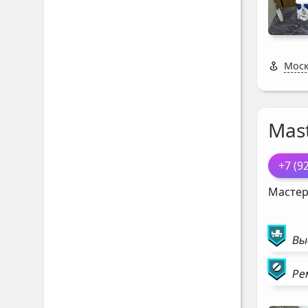
Моск
Mast
+7 (9
Мастер
Вы
Ре