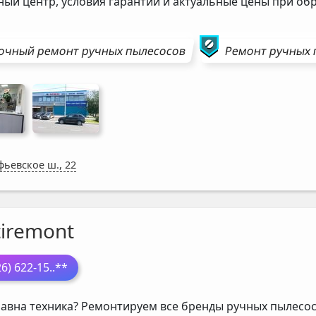
ный центр, условия гарантии и актуальные цены при о
очный ремонт
ручных пылесосов
Ремонт
ручных 
фьевское ш., 22
tiremont
26) 622-15
..**
авна техника? Ремонтируем все бренды ручных пылесосо