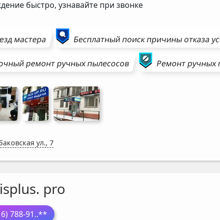
дение быстро, узнавайте при звонке
езд мастера
Бесплатный поиск причины отказа у
очный ремонт
ручных пылесосов
Ремонт
ручных 
аковская ул., 7
isplus. pro
16) 788-91
..**