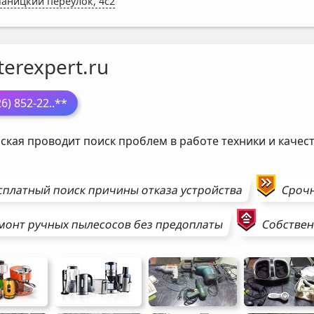
аницкий переулок, 4с2
erexpert.ru
26) 852-22
..**
ская проводит поиск проблем в работе техники и каче
сплатный поиск причины отказа устройства
Сроч
монт
ручных пылесосов
без предоплаты
Собствен