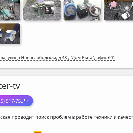
ва, улица Новослободская, д 48
,
"Дом Быта", офис 601
er-tv
25) 517-75
..**
ская проводит поиск проблем в работе техники и каче