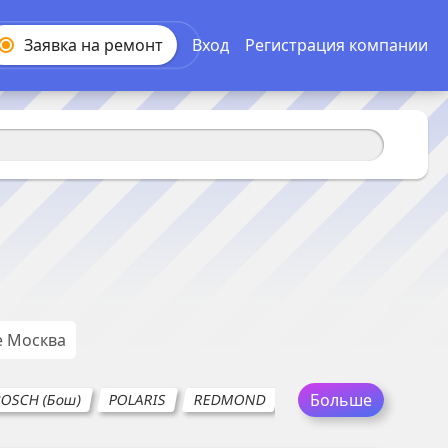
Заявка на
ремонт
Вход
Регистрация компании
е
Москва
Больше
OSCH (Бош)
POLARIS
REDMOND
SIEMENS
SOTECO