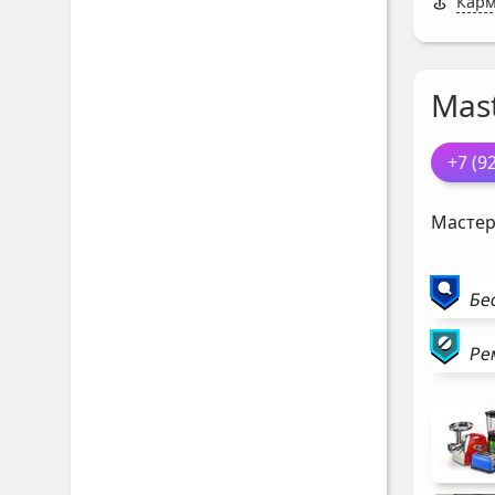
Карм
Mast
+7 (9
Мастер
Бе
Ре