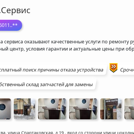
.Сервис
6011
..**
а сервиса оказывают качественные услуги по ремонту р
ный центр, условия гарантии и актуальные цены при о
сплатный поиск причины отказа устройства
Сроч
бственный склад запчастей для замены
ва, улица Спартаковская, д 19
,
вход со сторони улици цоколн