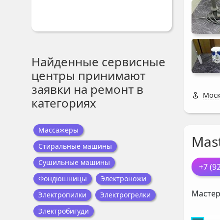
Найденные сервисные
центры принимают
заявки на ремонт в
Моск
категориях
Массажеры
Mast
Стиральные машины
Сушильные машины
+7 (9
Фондюшницы
Электроножи
Мастер
Электропилки
Электрогрелки
Электробигуди