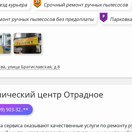
езд курьера
Срочный ремонт
ручных пылесосов
монт
ручных пылесосов
без предоплаты
Парковка
ва, улица Братиславская, д 8
нический центр Отрадное
99) 903-32
..**
а сервиса оказывают качественные услуги по ремонту р