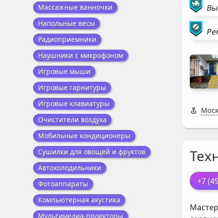
Массажные ванночки
Вы
Напольные весы
Ре
Радиоприемники
Наушники с микрофоном
Игровые мыши
Игровые гарнитуры
Игровые клавиатуры
Моск
Очистители воздуха
Мобильные кондиционеры
Тех
Сушилки для овощей и фруктов
Автохолодильники
+7 (4
Фотоаппараты
Компьютерная акустика
Мастер
Мультимедиа-проекторы