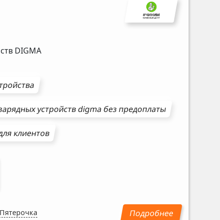
йств
DIGMA
стройства
зарядных устройств
digma
без предоплаты
для клиентов
 Пятерочка