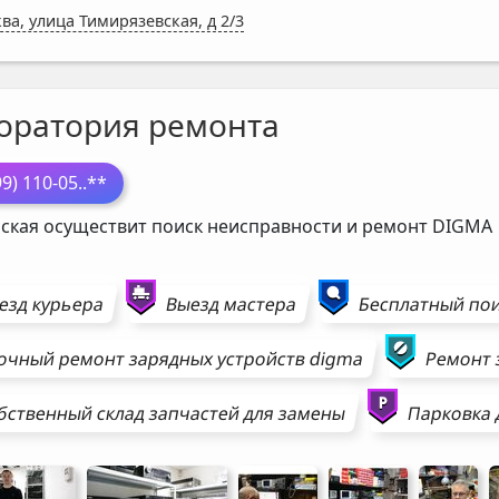
ва, улица Тимирязевская, д 2/3
оратория ремонта
99) 110-05
..**
ская осуществит поиск неисправности и ремонт
DIGMA
езд курьера
Выезд мастера
Бесплатный пои
очный ремонт
зарядных устройств
digma
Ремонт
бственный склад запчастей для замены
Парковка 