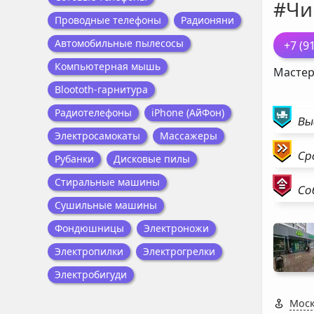
#Чи
Проводные телефоны
Радионяни
Автомобильные пылесосы
+7 (9
Компьютерная мышь
Мастер
Bloototh-гарнитура
Радиотелефоны
iPhone (АйФон)
Вы
Электросамокаты
Массажеры
Ср
Рубанки
Дисковые пилы
Стиральные машины
Со
Сушильные машины
Фондюшницы
Электроножи
Электропилки
Электрогрелки
Электробигуди
Моск