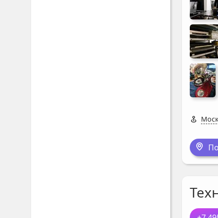
Моск
По
Тех
+7 49