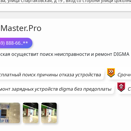
ва, улица Спартаковская, д 19
,
вход со сторони улици цоколн
Master.Pro
69) 888-66
..**
ская осуществит поиск неисправности и ремонт
DIGMA
сплатный поиск причины отказа устройства
Сроч
монт
зарядных устройств
digma
без предоплаты
С