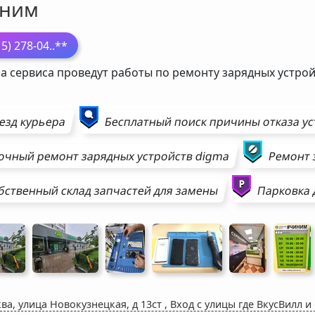
ним
15) 278-04
..**
а сервиса проведут работы по ремонту зарядных устро
езд курьера
Бесплатный поиск причины отказа у
очный ремонт
зарядных устройств
digma
Ремонт
бственный склад запчастей для замены
Парковка 
ва, улица Новокузнецкая, д 13ст
,
Вход с улицы где ВкусВилл и