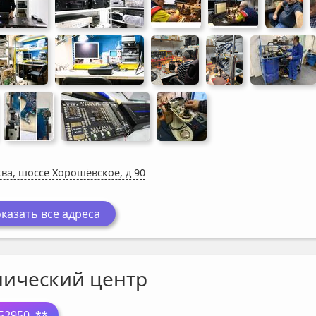
ва, шоссе Хорошёвское, д 90
казать все адреса
нический центр
52950
..**