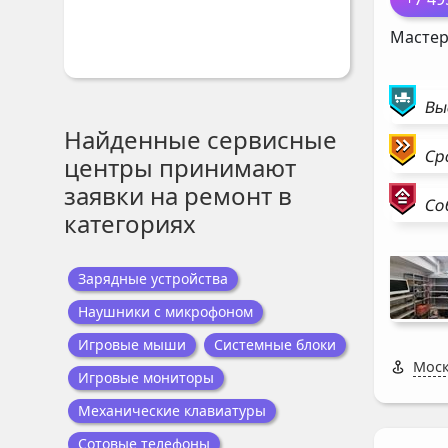
Мастер
Вы
Найденные сервисные
Ср
центры принимают
заявки на ремонт в
Со
категориях
Зарядные устройства
Наушники с микрофоном
Игровые мыши
Системные блоки
Моск
Игровые мониторы
Механические клавиатуры
Сотовые телефоны