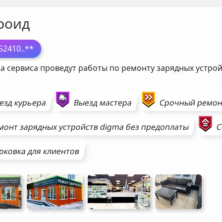
роид
52410
..**
а сервиса проведут работы по ремонту зарядных устро
езд курьера
Выезд мастера
Срочный ремо
монт
зарядных устройств
digma
без предоплаты
С
рковка для клиентов