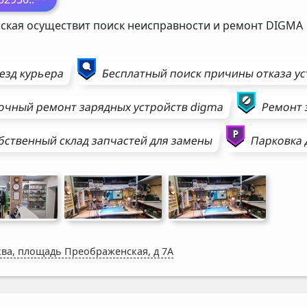
ская осуществит поиск неисправности и ремонт
DIGMA
езд курьера
Бесплатный поиск причины отказа у
очный ремонт
зарядных устройств
digma
Ремонт
бственный склад запчастей для замены
Парковка 
ва, площадь Преображенская, д 7А