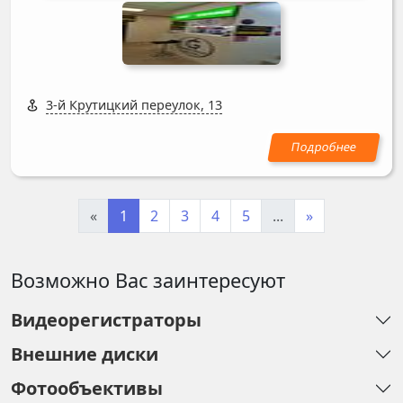
3-й Крутицкий переулок, 13
«
1
2
3
4
5
...
»
Возможно Вас заинтересуют
Видеорегистраторы
Внешние диски
Фотообъективы