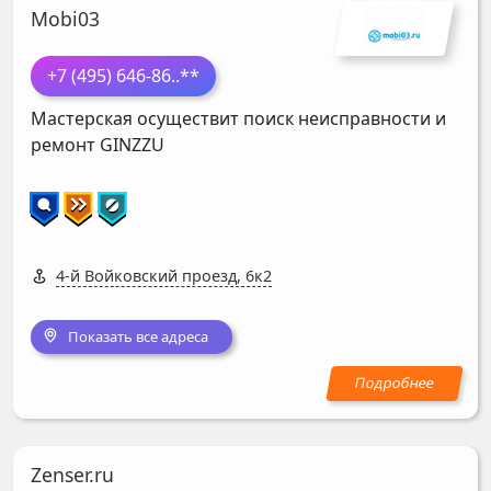
Mobi03
+7 (495) 646-86
..**
Мастерская осуществит поиск неисправности и
ремонт
GINZZU
4-й Войковский проезд, 6к2
Показать все адреса
Zenser.ru