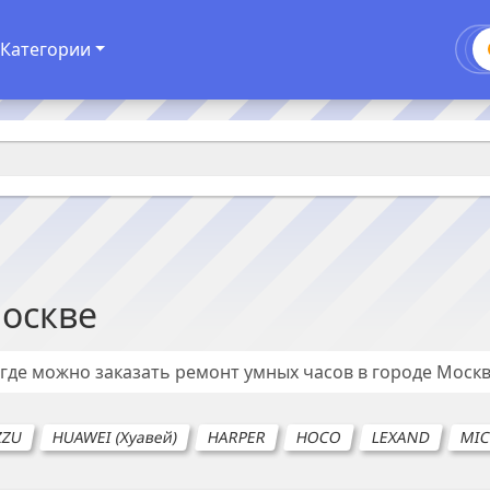
Категории
оскве
 где можно заказать ремонт
умных часов
в городе
Моск
ZZU
HUAWEI (Хуавей)
HARPER
HOCO
LEXAND
MIC