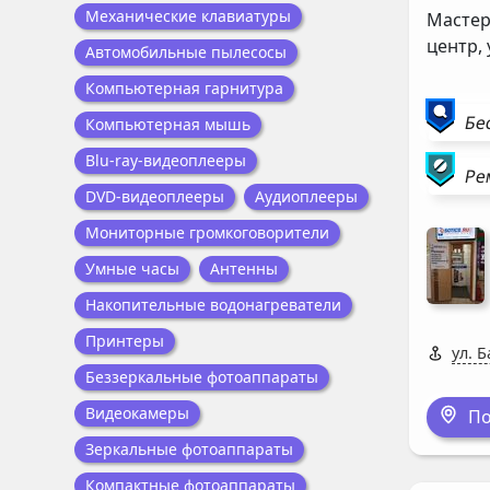
Механические клавиатуры
Мастер
центр,
Автомобильные пылесосы
Компьютерная гарнитура
Бе
Компьютерная мышь
Blu-ray-видеоплееры
Ре
DVD-видеоплееры
Аудиоплееры
Мониторные громкоговорители
Умные часы
Антенны
Накопительные водонагреватели
Принтеры
ул. Б
Беззеркальные фотоаппараты
Видеокамеры
По
Зеркальные фотоаппараты
Компактные фотоаппараты