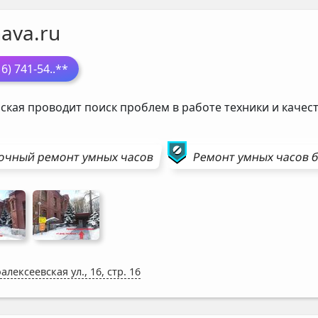
ava.ru
16) 741-54
..**
ская проводит поиск проблем в работе техники и каче
очный ремонт
умных часов
Ремонт
умных часов
б
алексеевская ул., 16, стр. 16