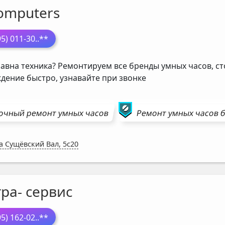
omputers
95) 011-30
..**
авна техника? Ремонтируем все бренды умных часов, ст
дение быстро, узнавайте при звонке
очный ремонт
умных часов
Ремонт
умных часов
б
а Сущёвский Вал, 5с20
ра- сервис
95) 162-02
..**