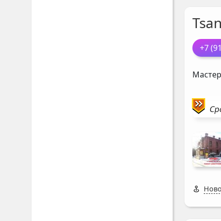
Tsan
+7 (9
Мастер
Ср
Ново