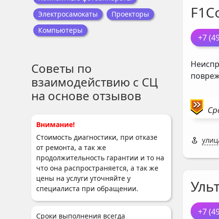
F1C
Электросамокаты
Проекторы
Компьютеры
+7 (4
Неиспр
Советы по
повреж
взаимодействию с СЦ
на основе отзывов
Ср
Внимание!
Стоимость диагностики, при отказе
улиц
от ремонта, а так же
продолжительность гарантии и то на
что она распространяется, а так же
цены на услуги уточняйте у
Ульт
специалиста при обращении.
+7 (4
Сроки выполнения всегда