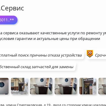
.Сервис
6011
..**
а сервиса оказывают качественные услуги по ремонту у
 условия гарантии и актуальные цены при обращении
сплатный поиск причины отказа устройства
Сроч
бственный склад запчастей для замены
ва, улица Спартаковская, д 19
,
вход со сторони улици цоколн