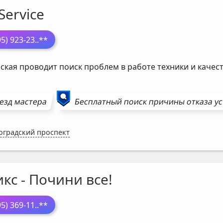
Service
95) 923-23
..**
ская проводит поиск проблем в работе техники и каче
езд мастера
Бесплатный поиск причины отказа у
оградский проспект
кс - Почини все!
95) 369-11
..**