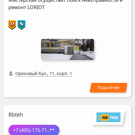
Мастерская осуществит поиск неисправности и
ремонт
LORIOT
Ореховый бул., 11, корп. 1
Rbteh
+7 (495) 175-71
..**