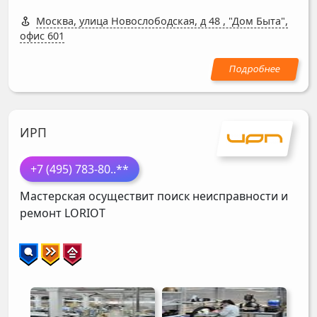
Москва, улица Новослободская, д 48
,
"Дом Быта",
офис 601
ИРП
+7 (495) 783-80
..**
Мастерская осуществит поиск неисправности и
ремонт
LORIOT