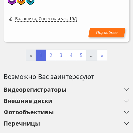
Балашиха, Советская ул., 19Д
«
1
2
3
4
5
...
»
Возможно Вас заинтересуют
Видеорегистраторы
Внешние диски
Фотообъективы
Перечницы