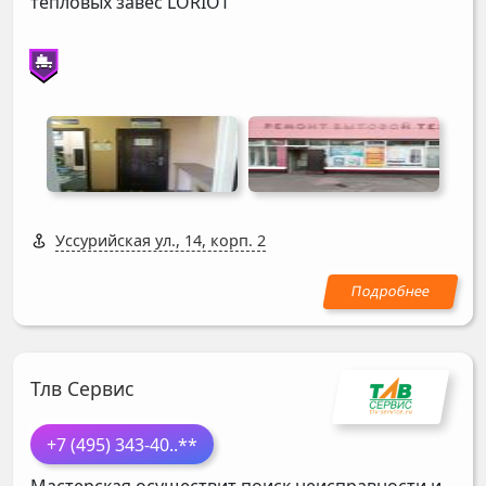
тепловых завес
LORIOT
Уссурийская ул., 14, корп. 2
Тлв Сервис
+7 (495) 343-40
..**