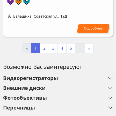
Балашиха, Советская ул., 19Д
«
1
2
3
4
5
...
»
Возможно Вас заинтересуют
Видеорегистраторы
Внешние диски
Фотообъективы
Перечницы