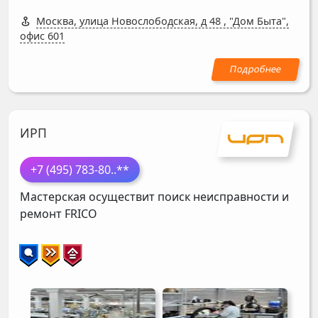
Москва, улица Новослободская, д 48
,
"Дом Быта",
офис 601
ИРП
+7 (495) 783-80
..**
Мастерская осуществит поиск неисправности и
ремонт
FRICO