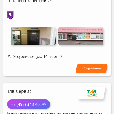
тепловых завес
FRICO
Уссурийская ул., 14, корп. 2
Тлв Сервис
+7 (495) 343-40
..**