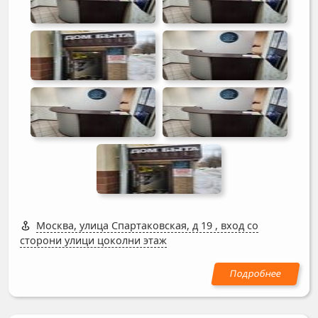
Москва, улица Спартаковская, д 19
,
вход со
сторони улици цоколни этаж