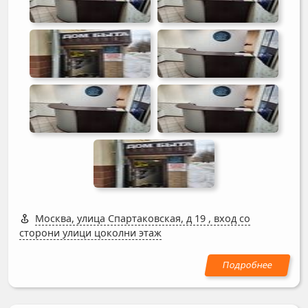
Москва, улица Спартаковская, д 19
,
вход со
сторони улици цоколни этаж