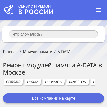
Главная
Модули памяти
A-DATA
Ремонт
модулей памяти
A-DATA
в
Москве
CORSAIR
DIGMA
HIKVISION
KINGSTON
DELL (Де
Все компании на карте