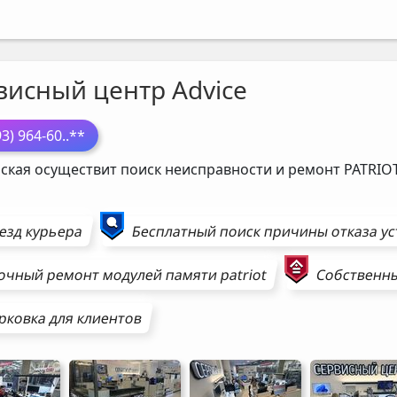
висный центр Advice
93) 964-60
..**
ская осуществит поиск неисправности и ремонт
PATRIO
езд курьера
Бесплатный поиск причины отказа у
очный ремонт
модулей памяти
patriot
Собственны
рковка для клиентов