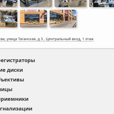
ва, улица Таганская, д 3
,
Центральный вход, 1 этаж
регистраторы
ие диски
бъективы
ницы
приемники
игнализации