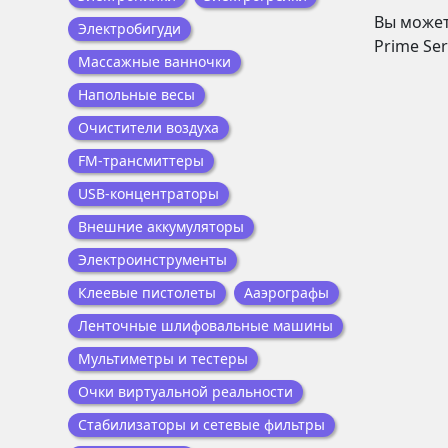
Вы может
Электробигуди
Prime Ser
Массажные ванночки
Напольные весы
Очистители воздуха
FM-трансмиттеры
USB-концентраторы
Внешние аккумуляторы
Электроинструменты
Клеевые пистолеты
Ааэрографы
Ленточные шлифовальные машины
Мультиметры и тестеры
Очки виртуальной реальности
Стабилизаторы и сетевые фильтры