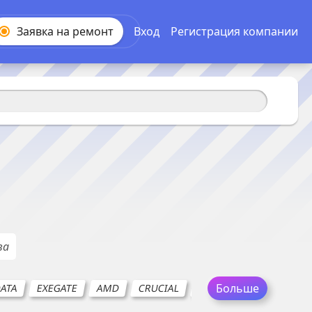
Заявка на
ремонт
Вход
Регистрация компании
ва
Больше
DATA
EXEGATE
AMD
CRUCIAL
PATRIOT (Патриот)