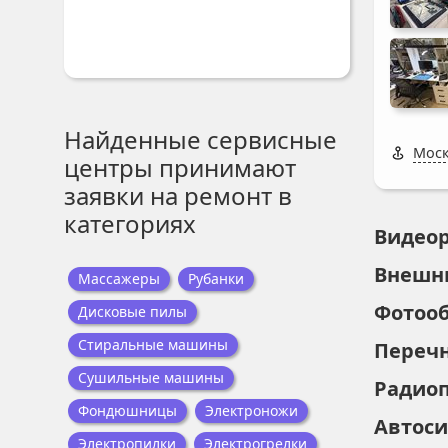
Найденные сервисные
Моск
центры принимают
заявки на ремонт в
категориях
Видео
Внешн
Массажеры
Рубанки
Фотоо
Дисковые пилы
Стиральные машины
Переч
Сушильные машины
Радио
Фондюшницы
Электроножи
Автос
Электропилки
Электрогрелки