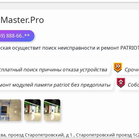
Master.Pro
69) 888-66
..**
ская осуществит поиск неисправности и ремонт
PATRIO
сплатный поиск причины отказа устройства
Сроч
монт
модулей памяти
patriot
без предоплаты
Собс
ва, проезд Старопетровский, д 1
,
Старопетровский проезд 1с2