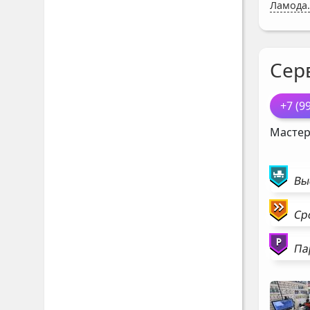
Ламода.
Сер
+7 (9
Мастер
Вы
Ср
Па