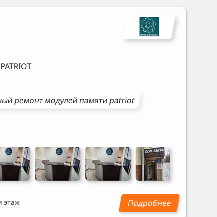
и
PATRIOT
ный ремонт
модулей памяти
patriot
и этаж