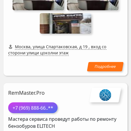
Москва, улица Спартаковская, д 19
,
вход со
сторони улици цоколни этаж
RemMaster.Pro
+7 (969) 888-66
..**
Мастера сервиса проведут работы по ремонту
бензобуров
ELITECH