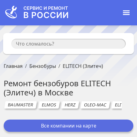
Главная
Бензобуры
ELITECH (Элитеч)
Ремонт
бензобуров
ELITECH
(Элитеч)
в
Москве
BAUMASTER
ELMOS
HERZ
OLEO-MAC
ELITECH (
Все компании на карте