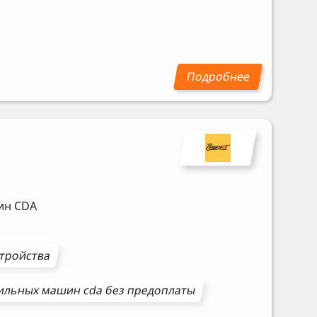
шин
CDA
стройства
ильных машин
cda
без предоплаты