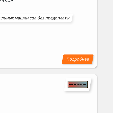
шин
CDA
ильных машин
cda
без предоплаты