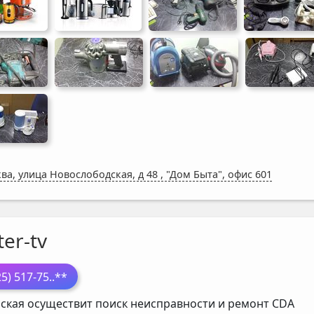
ва, улица Новослободская, д 48
,
"Дом Быта", офис 601
er-tv
25) 517-75
..**
ская осуществит поиск неисправности и ремонт
CDA