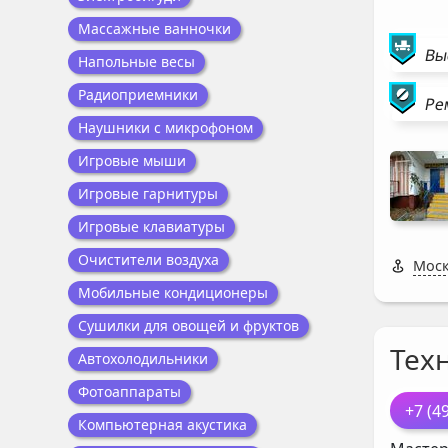
Массажные ванночки
Вы
Напольные весы
Радиоприемники
Ре
Наушники с микрофоном
Игровые мыши
Игровые гарнитуры
Игровые клавиатуры
Очистители воздуха
Моск
Мобильные кондиционеры
Сушилки для овощей и фруктов
Тех
Автохолодильники
Фотоаппараты
+7 (4
Компьютерная акустика