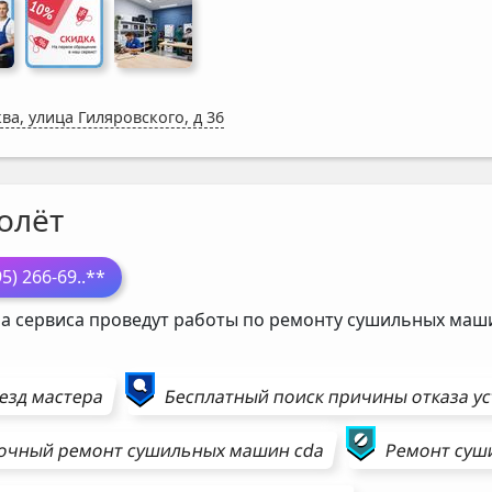
ва, улица Гиляровского, д 36
олёт
95) 266-69
..**
а сервиса проведут работы по ремонту сушильных ма
езд мастера
Бесплатный поиск причины отказа у
очный ремонт
сушильных машин
cda
Ремонт
суш