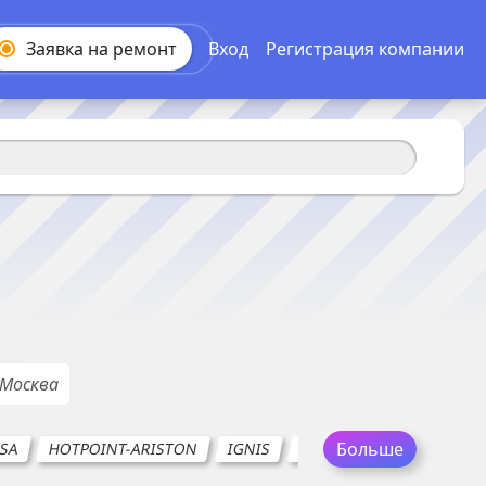
Заявка на
ремонт
Вход
Регистрация компании
Москва
Больше
SA
HOTPOINT-ARISTON
IGNIS
KORTING
LERAN