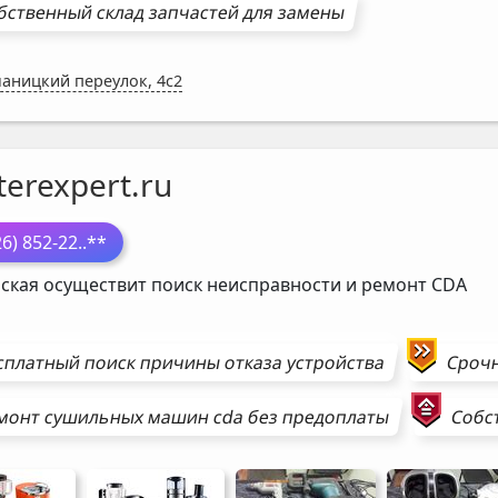
бственный склад запчастей для замены
аницкий переулок, 4с2
erexpert.ru
26) 852-22
..**
ская осуществит поиск неисправности и ремонт
CDA
сплатный поиск причины отказа устройства
Сроч
монт
сушильных машин
cda
без предоплаты
Собс