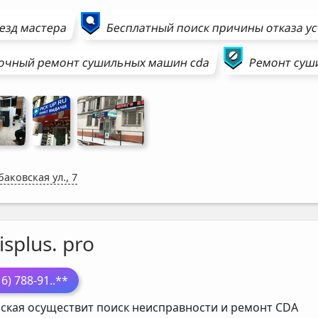
езд мастера
Бесплатный поиск причины отказа у
очный ремонт
сушильных машин
cda
Ремонт
суш
аковская ул., 7
isplus. pro
16) 788-91
..**
ская осуществит поиск неисправности и ремонт
CDA