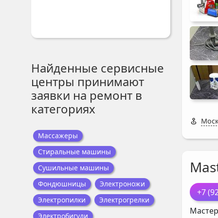
Найденные сервисные
центры принимают
заявки на ремонт в
категориях
Моск
Массажеры
Стиральные машины
Mast
Сушильные машины
Фондюшницы
Электроножи
+7 (9
Электропилки
Электрогрелки
Мастер
Электробигуди