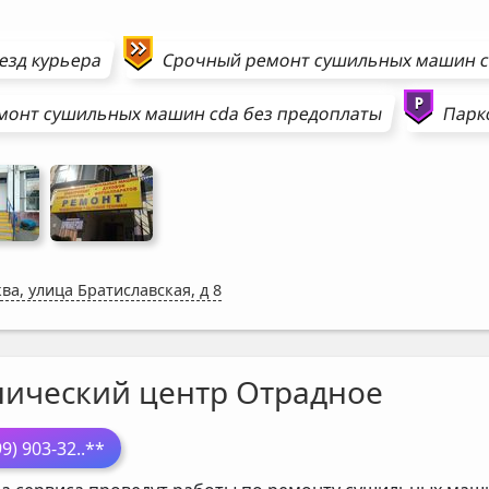
езд курьера
Срочный ремонт
сушильных машин
монт
сушильных машин
cda
без предоплаты
Парк
ва, улица Братиславская, д 8
нический центр Отрадное
99) 903-32
..**