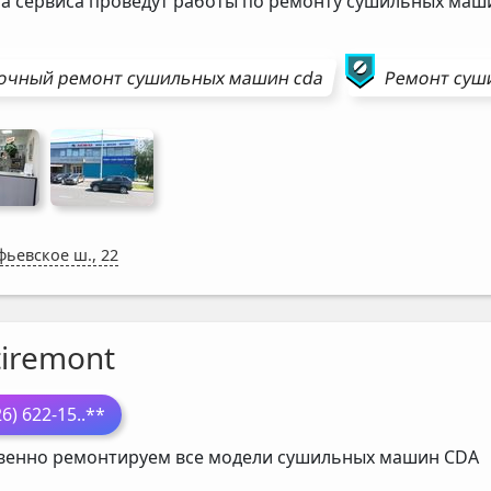
а сервиса проведут работы по ремонту сушильных ма
очный ремонт
сушильных машин
cda
Ремонт
суш
фьевское ш., 22
tiremont
26) 622-15
..**
венно ремонтируем все модели сушильных машин
CDA