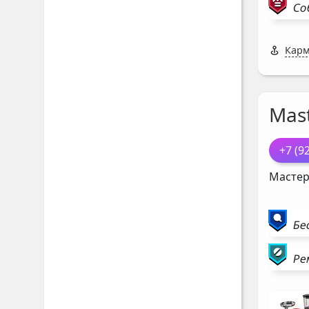
Со
Карм
Mast
+7 (9
Мастер
Бе
Ре