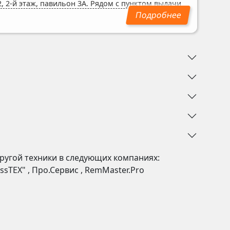
, 2-й этаж, павильон 3А. Рядом с пунктом выдачи
ругой техники в следующих компаниях:
ssTEX"
,
Про.Сервис
,
RemMaster.Pro