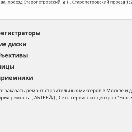
ва, проезд Старопетровский, д 1
,
Старопетровский проезд 1с2
регистраторы
ие диски
бъективы
ницы
приемники
е заказать ремонт
строительных миксеров
в
Москве
и д
ория ремонта
,
АБТРЕЙД
,
Сеть сервисных центров "Expre