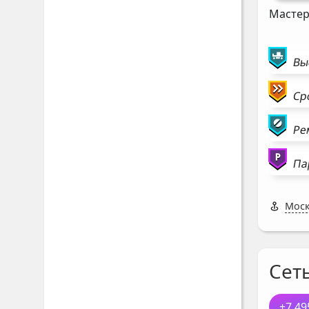
Мастер
Вы
Ср
Ре
Па
Моск
Сет
+7 49