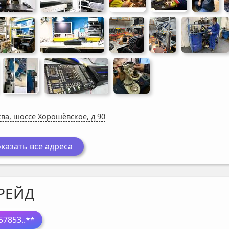
ва, шоссе Хорошёвское, д 90
казать все адреса
РЕЙД
57853
..**