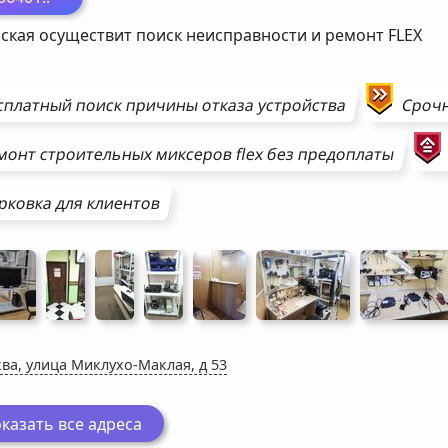
ская осуществит поиск неисправности и ремонт
FLEX
сплатный поиск причины отказа устройства
Сроч
монт
строительных миксеров
flex
без предоплаты
рковка для клиентов
ва, улица Миклухо-Маклая, д 53
казать все адреса