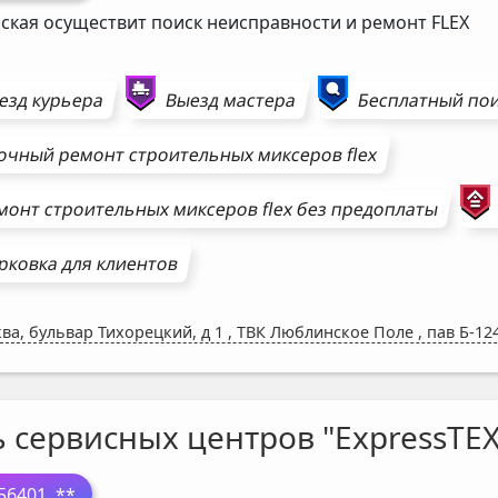
ская осуществит поиск неисправности и ремонт
FLEX
езд курьера
Выезд мастера
Бесплатный пои
очный ремонт
строительных миксеров
flex
монт
строительных миксеров
flex
без предоплаты
рковка для клиентов
ва, бульвар Тихорецкий, д 1
,
ТВК Люблинское Поле , пав Б-12
ь сервисных центров "ExpressTEX
56401
..**