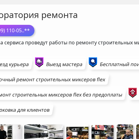
оратория ремонта
99) 110-05
..**
а сервиса проведут работы по ремонту строительных 
езд курьера
Выезд мастера
Бесплатный пои
очный ремонт
строительных миксеров
flex
монт
строительных миксеров
flex
без предоплаты
рковка для клиентов