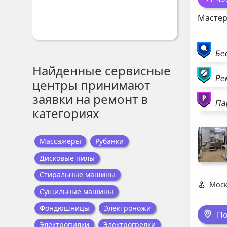
Мастер
Бе
Найденные сервисные
Ре
центры принимают
заявки на ремонт в
Па
категориях
Массажеры
Рубанки
Дисковые пилы
Стиральные машины
Моск
Сушильные машины
Фондюшницы
Электроножи
По
Электропилки
Электрогрелки