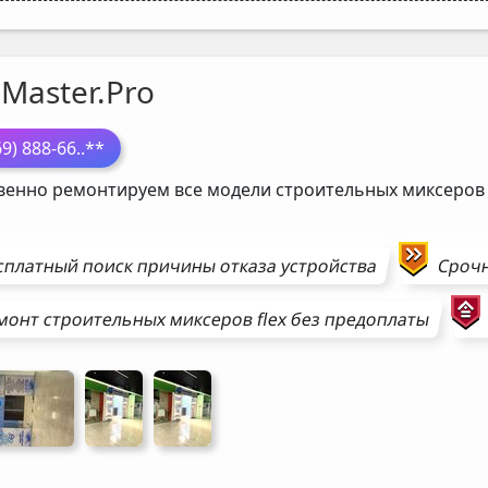
Master.Pro
69) 888-66
..**
венно ремонтируем все модели строительных миксеро
сплатный поиск причины отказа устройства
Сроч
монт
строительных миксеров
flex
без предоплаты