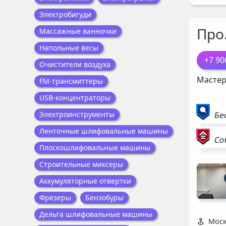
Электробигуди
Про
Массажные ванночки
Напольные весы
+7 90
Очистители воздуха
Мастер
FM-трансмиттеры
USB-концентраторы
Бе
Электроинструменты
Ленточные шлифовальные машины
Со
Плоскошлифовальные машины
Строительные миксеры
Аккумуляторные отвертки
Фрезеры
Бензобуры
Дельта шлифовальные машины
Моск