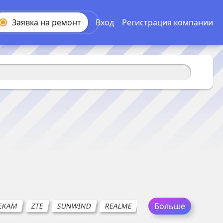
Заявка на
ремонт
Вход
Регистрация компании
Больше
EKAM
ZTE
SUNWIND
REALME
GEOZON
HONOR