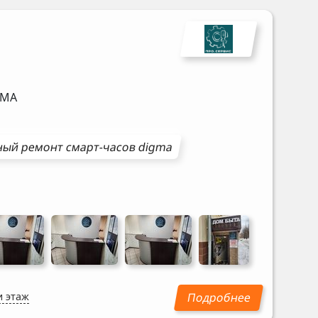
GMA
ный ремонт
смарт-часов
digma
и этаж