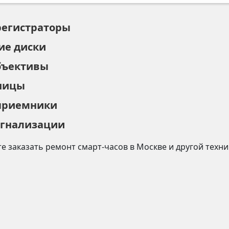
регистраторы
ие диски
бъективы
ницы
приемники
игнализации
е заказать ремонт
смарт-часов
в
Москве
и другой техн