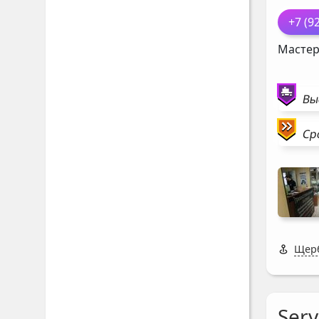
+7 (9
Мастер
Вы
Ср
Щерб
Serv