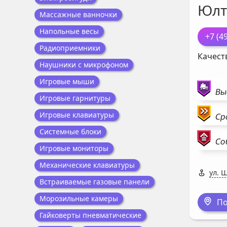
Юлт
Массажные ванночки
Напольные весы
+7 (4
Радиоприемники
Качест
Наушники с микрофоном
Игровые мыши
Вы
Игровые гарнитуры
Игровые клавиатуры
Ср
Системные блоки
Со
Игровые мониторы
Механические клавиатуры
ул. 
Встраиваемые газовые панели
Морозильные камеры
По
Гайковерты пневматические