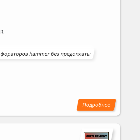
R
рфораторов
hammer
без предоплаты