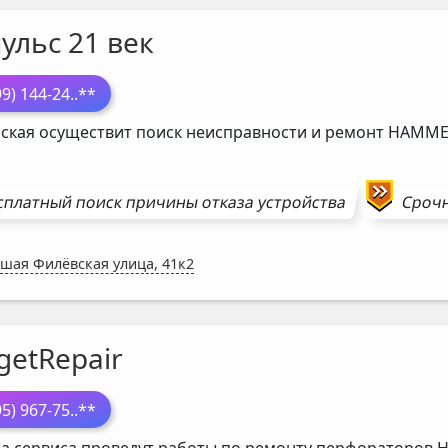
ульс 21 век
99) 144-24
..**
ская осуществит поиск неисправности и ремонт
HAMME
сплатный поиск причины отказа устройства
Сроч
шая Филёвская улица, 41к2
getRepair
95) 967-75
..**