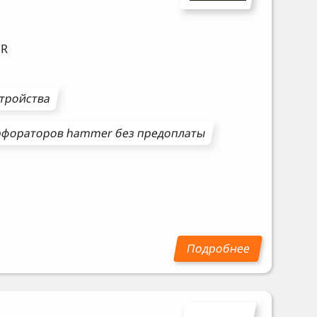
R
стройства
рфораторов
hammer
без предоплаты