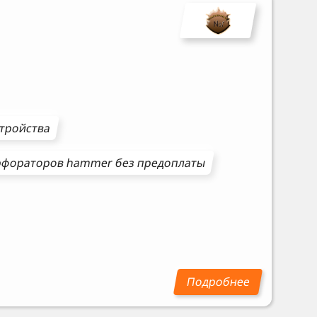
стройства
рфораторов
hammer
без предоплаты