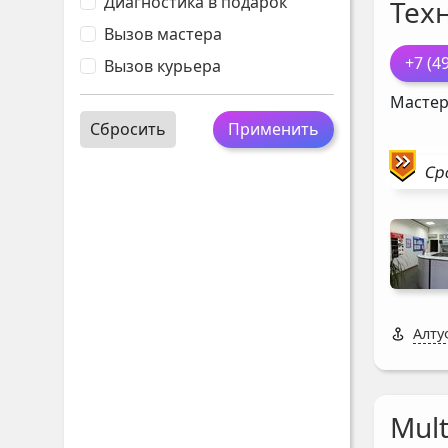
Диагностика в подарок
Тех
Вызов мастера
+7 (4
Вызов курьера
Мастер
Сбросить
Применить
Ср
Алту
Mul