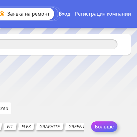
Заявка на
ремонт
Вход
Регистрация компании
ква
Больше
FIT
FLEX
GRAPHITE
GREENWORKS
HITACHI
I