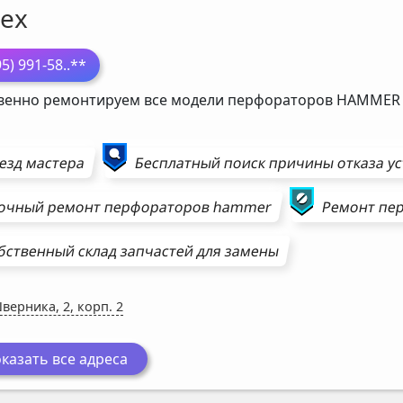
ех
95) 991-58
..**
венно ремонтируем все модели перфораторов
HAMMER
езд мастера
Бесплатный поиск причины отказа у
очный ремонт
перфораторов
hammer
Ремонт
пе
бственный склад запчастей для замены
Шверника, 2, корп. 2
казать все адреса