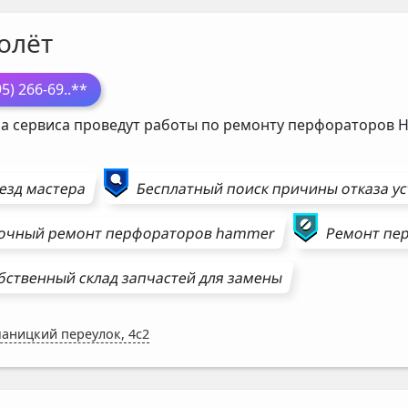
олёт
95) 266-69
..**
а сервиса проведут работы по ремонту перфораторов
езд мастера
Бесплатный поиск причины отказа у
очный ремонт
перфораторов
hammer
Ремонт
пе
бственный склад запчастей для замены
аницкий переулок, 4с2