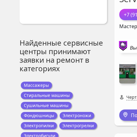
+7 (9
Мастер
Найденные сервисные
Вы
центры принимают
заявки на ремонт в
категориях
Массажеры
Стиральные машины
Черт
Сушильные машины
По
Фондюшницы
Электроножи
Электропилки
Электрогрелки
Электробигуди