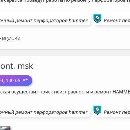
а сервиса проведут работы по ремонту перфораторов
очный ремонт
перфораторов
hammer
Ремонт
пе
ая ул., 48
ont. msk
03) 130-65
..**
ская осуществит поиск неисправности и ремонт
HAMME
очный ремонт
перфораторов
hammer
Ремонт
пе