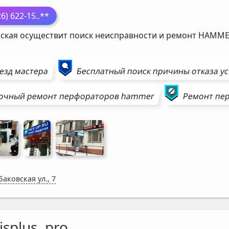
26) 622-15
..**
ская осуществит поиск неисправности и ремонт
HAMME
езд мастера
Бесплатный поиск причины отказа у
очный ремонт
перфораторов
hammer
Ремонт
пе
аковская ул., 7
isplus. pro