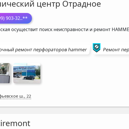
нический центр Отрадное
99) 903-32
..**
ская осуществит поиск неисправности и ремонт
HAMME
очный ремонт
перфораторов
hammer
Ремонт
пе
фьевское ш., 22
tiremont