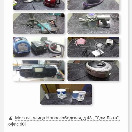
Москва, улица Новослободская, д 48
,
"Дом Быта",
офис 601