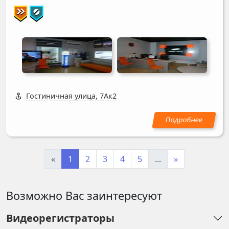
Гостиничная улица, 7Ак2
«
1
2
3
4
5
...
»
Возможно Вас заинтересуют
Видеорегистраторы