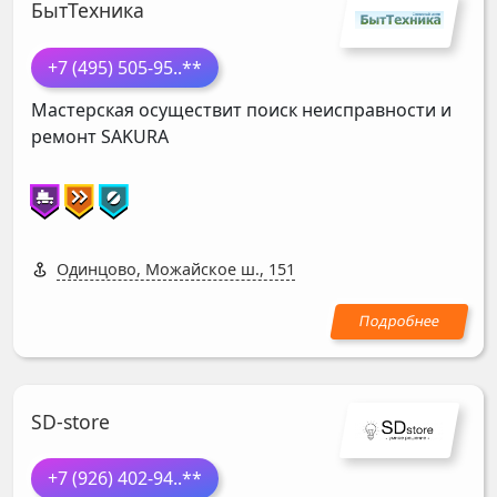
БытТехника
+7 (495) 505-95
..**
Мастерская осуществит поиск неисправности и
ремонт
SAKURA
Одинцово, Можайское ш., 151
SD-store
+7 (926) 402-94
..**