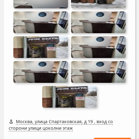
Москва, улица Спартаковская, д 19
,
вход со
сторони улици цоколни этаж