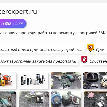
erexpert.ru
26) 852-22
..**
а сервиса проведут работы по ремонту аэрогрилей
SAK
сплатный поиск причины отказа устройства
Сроч
монт
аэрогрилей
sakura
без предоплаты
Собствен