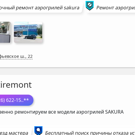
очный ремонт
аэрогрилей
sakura
Ремонт
аэрогр
фьевское ш., 22
tiremont
26) 622-15
..**
венно ремонтируем все модели аэрогрилей
SAKURA
езд мастера
Бесплатный поиск причины отказа у