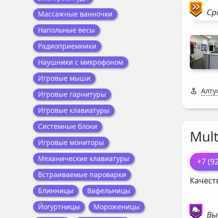
Ср
Массажные ванночки
Напольные весы
Радиоприемники
Наушники с микрофоном
Игровые мыши
Алту
Игровые гарнитуры
Игровые клавиатуры
Системные блоки
Mul
Игровые мониторы
Механические клавиатуры
+7 (9
Встраиваемые пароварки
Качест
Блинницы
Вафельницы
Йогуртницы
Мороженицы
Вы