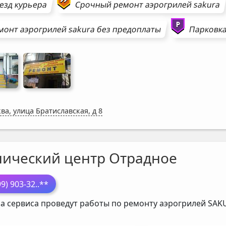
езд курьера
Срочный ремонт
аэрогрилей
sakura
монт
аэрогрилей
sakura
без предоплаты
Парковка
ва, улица Братиславская, д 8
нический центр Отрадное
99) 903-32
..**
а сервиса проведут работы по ремонту аэрогрилей
SAK