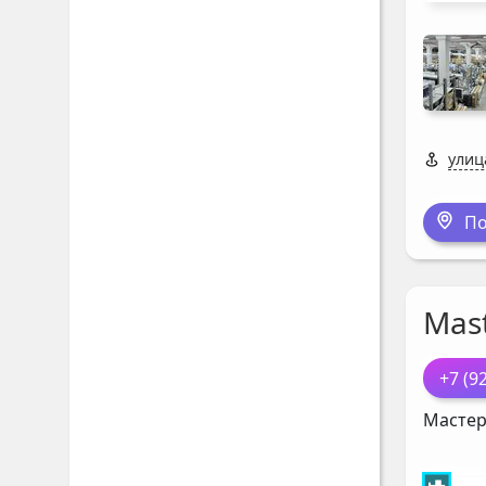
улиц
По
Mast
+7 (9
Мастер