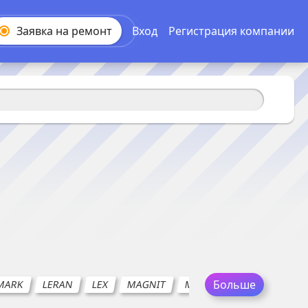
Заявка на
ремонт
Вход
Регистрация компании
Больше
MARK
LERAN
LEX
MAGNIT
MAXIMA
MAXWELL