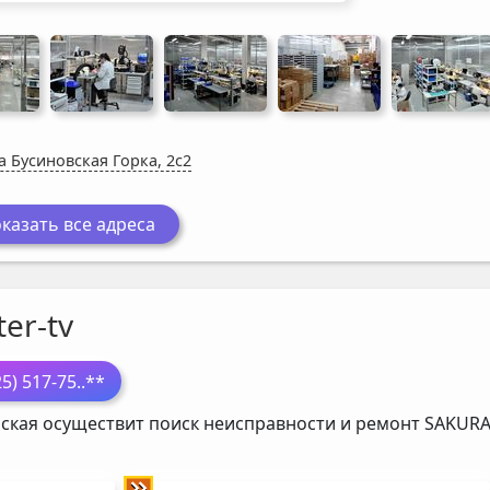
а Бусиновская Горка, 2с2
казать все адреса
er-tv
25) 517-75
..**
ская осуществит поиск неисправности и ремонт
SAKUR