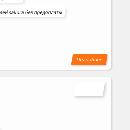
илей
sakura
без предоплаты
A