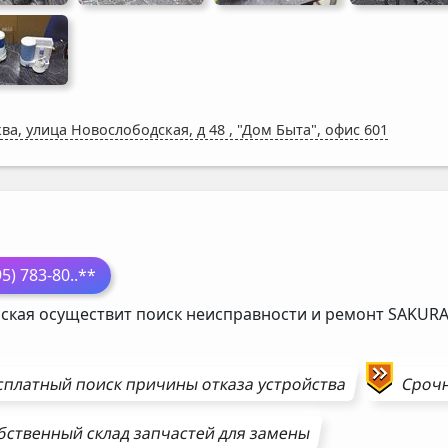
ва, улица Новослободская, д 48
,
"Дом Быта", офис 601
П
95) 783-80
..**
ская осуществит поиск неисправности и ремонт
SAKUR
сплатный поиск причины отказа устройства
Сроч
бственный склад запчастей для замены