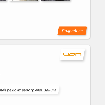
A
ный ремонт
аэрогрилей
sakura