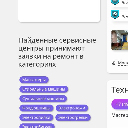
Вы
Ре
Найденные сервисные
центры принимают
заявки на ремонт в
категориях
Моск
Массажеры
Тех
Стиральные машины
Сушильные машины
+7 (4
Фондюшницы
Электроножи
Мастер
Электропилки
Электрогрелки
Электробигуди