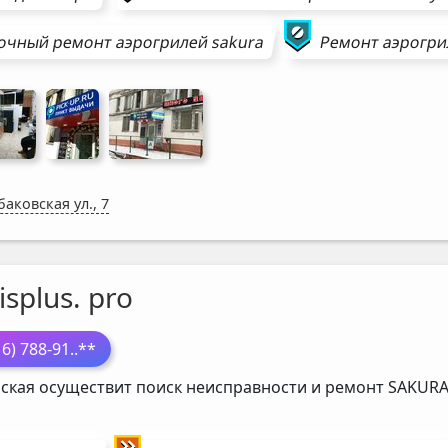
очный ремонт
аэрогрилей
sakura
Ремонт
аэрогр
аковская ул., 7
isplus. pro
16) 788-91
..**
ская осуществит поиск неисправности и ремонт
SAKUR