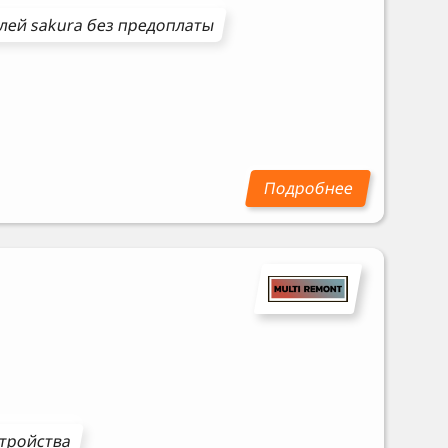
илей
sakura
без предоплаты
стройства