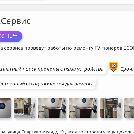
.Сервис
6011
..**
а сервиса проведут работы по ремонту TV-тюнеров
ECO
сплатный поиск причины отказа устройства
Сроч
бственный склад запчастей для замены
ва, улица Спартаковская, д 19
,
вход со сторони улици цоколн