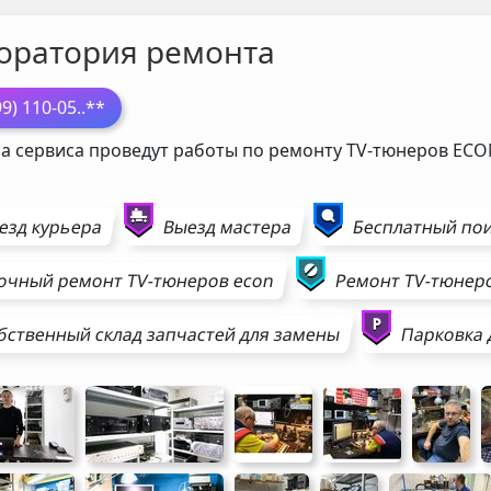
оратория ремонта
99) 110-05
..**
а сервиса проведут работы по ремонту TV-тюнеров
ECO
езд курьера
Выезд мастера
Бесплатный пои
очный ремонт
TV-тюнеров
econ
Ремонт
TV-тюнер
бственный склад запчастей для замены
Парковка 