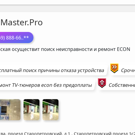
Master.Pro
69) 888-66
..**
ская осуществит поиск неисправности и ремонт
ECON
сплатный поиск причины отказа устройства
Сроч
монт
TV-тюнеров
econ
без предоплаты
Собственны
ва, проезд Старопетровский, д 1
,
Старопетровский проезд 1с2