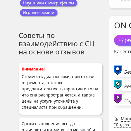
Наушники с микрофоном
Игровые мыши
ON 
Советы по
+7 (9
взаимодействию с СЦ
на основе отзывов
Качест
Внимание!
Бе
Стоимость диагностики, при отказе
от ремонта, а так же
Ре
продолжительность гарантии и то на
что она распространяется, а так же
Па
цены на услуги уточняйте у
специалиста при обращении.
Моск
Сроки выполнения всегда
"Яндекс
отличаются (от минут до месяцев) и