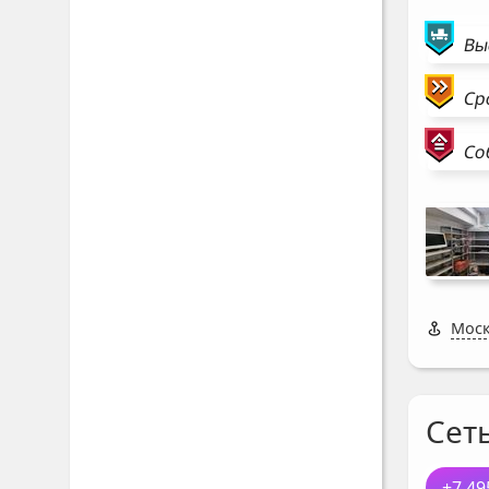
Вы
Ср
Со
Моск
Сет
+7 49