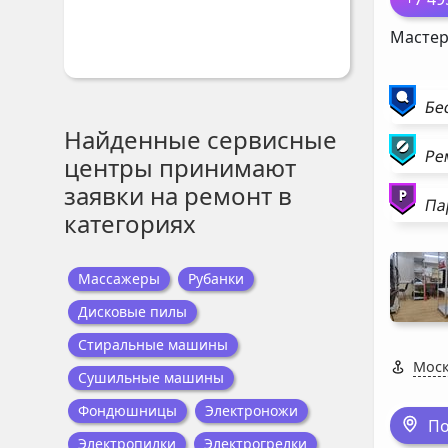
Мастер
Бе
Найденные сервисные
Ре
центры принимают
заявки на ремонт в
Па
категориях
Массажеры
Рубанки
Дисковые пилы
Стиральные машины
Моск
Сушильные машины
Фондюшницы
Электроножи
По
Электропилки
Электрогрелки