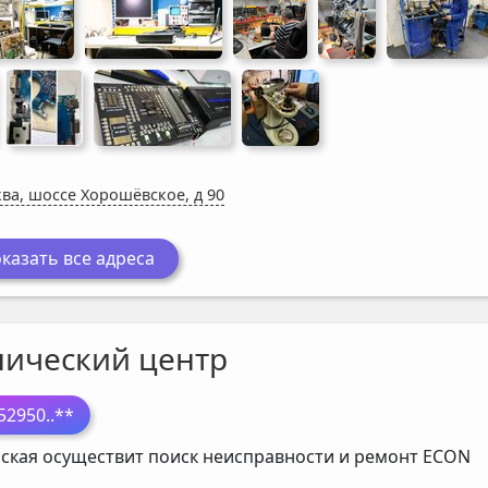
ва, шоссе Хорошёвское, д 90
казать все адреса
нический центр
52950
..**
ская осуществит поиск неисправности и ремонт
ECON