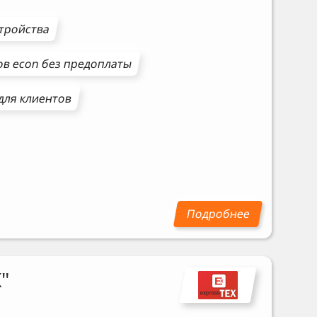
стройства
ов
econ
без предоплаты
для клиентов
"