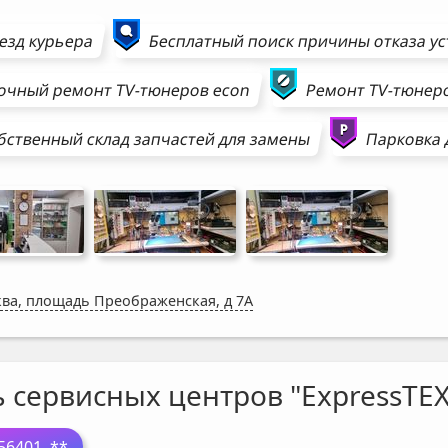
езд курьера
Бесплатный поиск причины отказа у
очный ремонт
TV-тюнеров
econ
Ремонт
TV-тюнер
бственный склад запчастей для замены
Парковка 
ва, площадь Преображенская, д 7А
ь сервисных центров "ExpressTEX
56401
..**