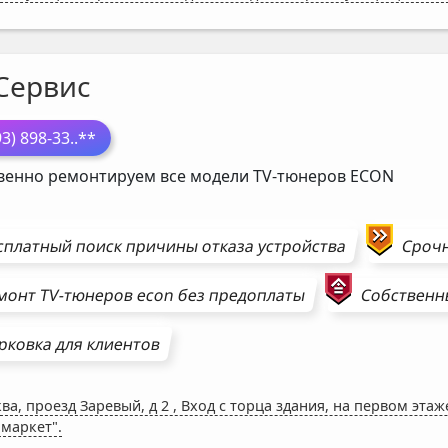
Сервис
93) 898-33
..**
венно ремонтируем все модели TV-тюнеров
ECON
сплатный поиск причины отказа устройства
Сроч
монт
TV-тюнеров
econ
без предоплаты
Собственны
рковка для клиентов
ва, проезд Заревый, д 2
,
Вход с торца здания, на первом эта
 маркет".