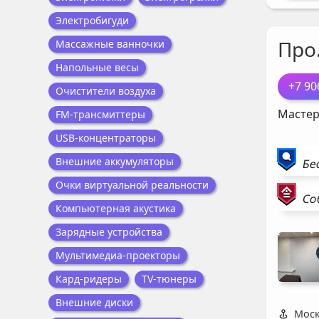
Электробигуди
Про
Массажные ванночки
Напольные весы
+7 90
Очистители воздуха
Мастер
FM-трансмиттеры
USB-концентраторы
Внешние аккумуляторы
Бе
Очки виртуальной реальности
Со
Компьютерная акустика
Зарядные устройства
Мультимедиа-проекторы
Кард-ридеры
TV-тюнеры
Внешние диски
Моск