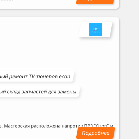
ный ремонт
TV-тюнеров
econ
й склад запчастей для замены
же. Мастерская расположена напротив ПВЗ "Ozon" и