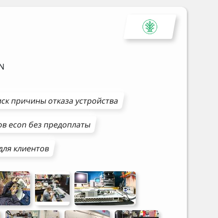
N
ск причины отказа устройства
ов
econ
без предоплаты
для клиентов