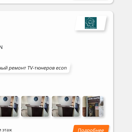
N
ный ремонт
TV-тюнеров
econ
и этаж