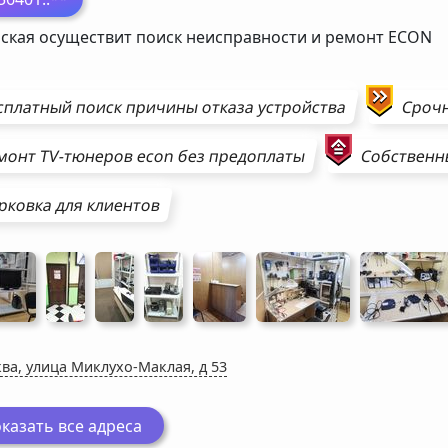
ская осуществит поиск неисправности и ремонт
ECON
сплатный поиск причины отказа устройства
Сроч
монт
TV-тюнеров
econ
без предоплаты
Собственны
рковка для клиентов
ва, улица Миклухо-Маклая, д 53
казать все адреса