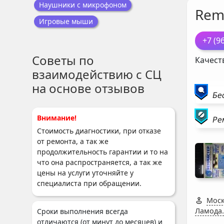
Наушники с микрофоном
Rem
Игровые мыши
+7 (9
Советы по
Качест
взаимодействию с СЦ
на основе отзывов
Бе
Внимание!
Ре
Стоимость диагностики, при отказе
от ремонта, а так же
продолжительность гарантии и то на
что она распространяется, а так же
цены на услуги уточняйте у
специалиста при обращении.
Моск
Ламода.
Сроки выполнения всегда
отличаются (от минут до месяцев) и