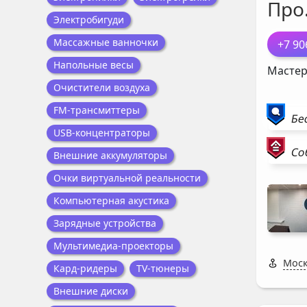
Про
Электробигуди
Массажные ванночки
+7 90
Напольные весы
Мастер
Очистители воздуха
FM-трансмиттеры
Бе
USB-концентраторы
Со
Внешние аккумуляторы
Очки виртуальной реальности
Компьютерная акустика
Зарядные устройства
Мультимедиа-проекторы
Моск
Кард-ридеры
TV-тюнеры
Внешние диски