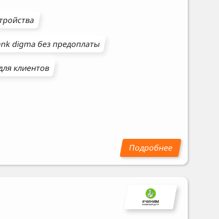
стройства
ank
digma
без предоплаты
для клиентов