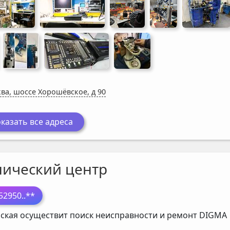
ва, шоссе Хорошёвское, д 90
казать все адреса
нический центр
52950
..**
ская осуществит поиск неисправности и ремонт
DIGMA