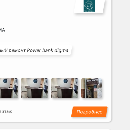
MA
ный ремонт
Power bank
digma
и этаж