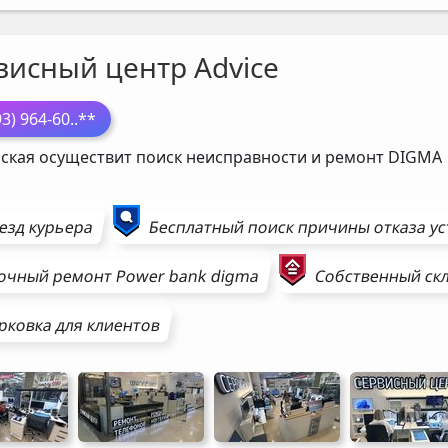
висный центр Advice
93) 964-60
..**
ская осуществит поиск неисправности и ремонт
DIGMA
езд курьера
Бесплатный поиск причины отказа у
очный ремонт
Power bank
digma
Собственный скл
рковка для клиентов