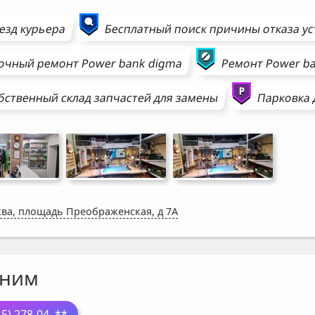
езд курьера
Бесплатный поиск причины отказа у
очный ремонт
Power bank
digma
Ремонт
Power b
бственный склад запчастей для замены
Парковка 
ва, площадь Преображенская, д 7А
ним
15) 278-04
..**