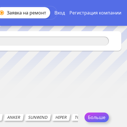
Заявка на
ремонт
Вход
Регистрация компании
Больше
ANKER
SUNWIND
HIPER
TOPON
BURO
CACT