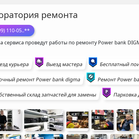
оратория ремонта
99) 110-05
..**
а сервиса проведут работы по ремонту Power bank
DIG
езд курьера
Выезд мастера
Бесплатный пои
очный ремонт
Power bank
digma
Ремонт
Power b
бственный склад запчастей для замены
Парковка 