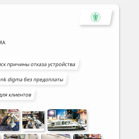
MA
ск причины отказа устройства
ank
digma
без предоплаты
для клиентов