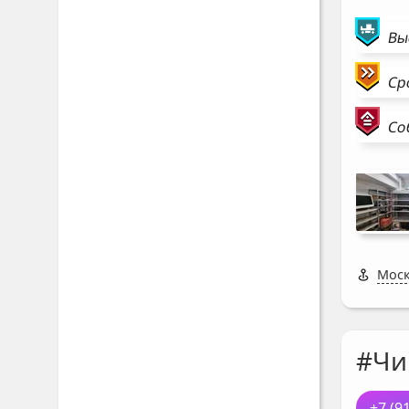
Вы
Ср
Со
Моск
#Чи
+7 (9