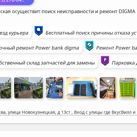
ская осуществит поиск неисправности и ремонт
DIGMA
езд курьера
Бесплатный поиск причины отказа у
очный ремонт
Power bank
digma
Ремонт
Power b
бственный склад запчастей для замены
Парковка 
ва, улица Новокузнецкая, д 13ст
,
Вход с улицы где ВкусВилл и