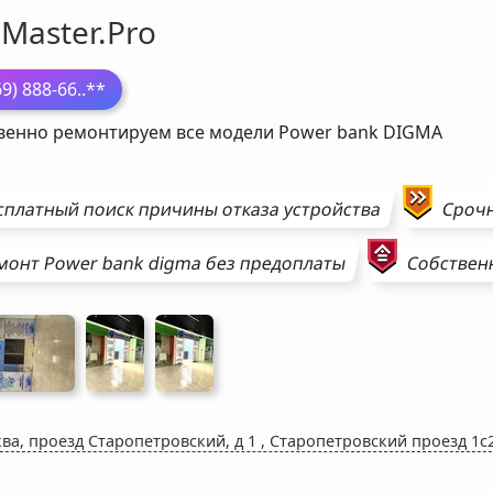
Master.Pro
69) 888-66
..**
венно ремонтируем все модели Power bank
DIGMA
сплатный поиск причины отказа устройства
Сроч
монт
Power bank
digma
без предоплаты
Собственн
ва, проезд Старопетровский, д 1
,
Старопетровский проезд 1с2