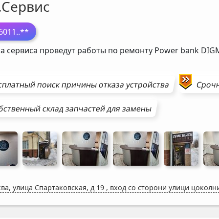
.Сервис
6011
..**
а сервиса проведут работы по ремонту Power bank
DIG
сплатный поиск причины отказа устройства
Сроч
бственный склад запчастей для замены
ва, улица Спартаковская, д 19
,
вход со сторони улици цоколн