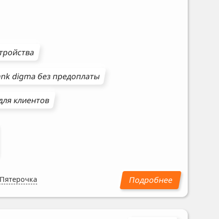
стройства
ank
digma
без предоплаты
для клиентов
 Пятерочка