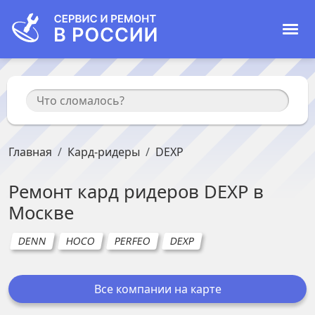
Главная
Кард-ридеры
DEXP
Ремонт
кард ридеров
DEXP
в
Москве
DENN
HOCO
PERFEO
DEXP
Все компании на карте