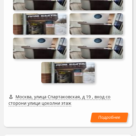
Москва, улица Спартаковская, д 19
,
вход со
сторони улици цоколни этаж