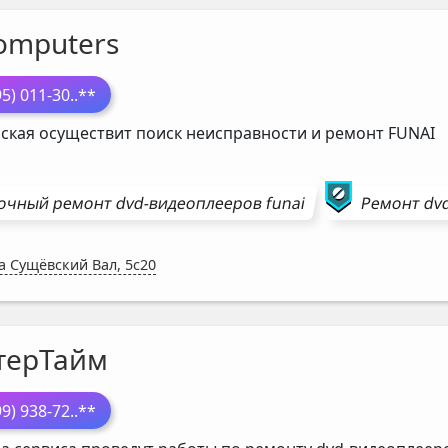
omputers
95) 011-30
..**
ская осуществит поиск неисправности и ремонт
FUNAI
очный ремонт
dvd-видеоплееров
funai
Ремонт
dv
а Сущёвский Вал, 5с20
терТайм
99) 938-72
..**