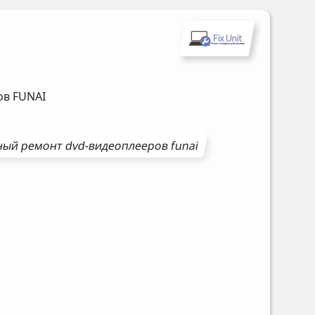
ров
FUNAI
ный ремонт
dvd-видеоплееров
funai