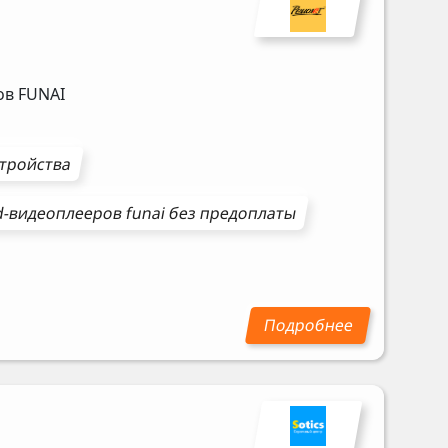
ров
FUNAI
стройства
d-видеоплееров
funai
без предоплаты