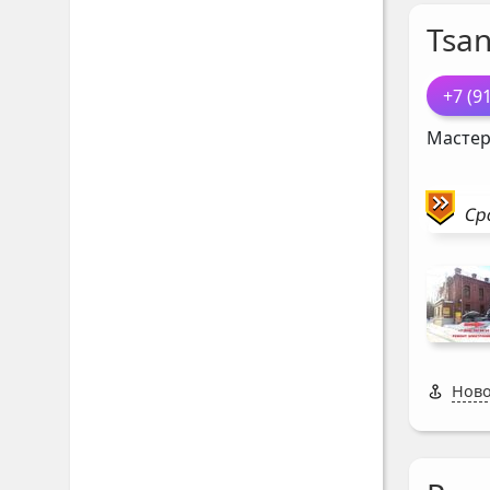
Tsan
+7 (9
Мастер
Ср
Ново