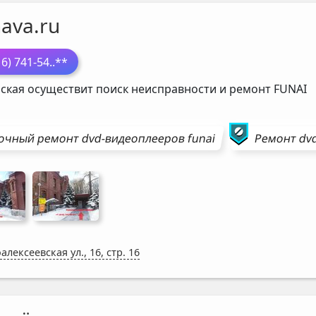
ava.ru
16) 741-54
..**
ская осуществит поиск неисправности и ремонт
FUNAI
очный ремонт
dvd-видеоплееров
funai
Ремонт
dv
алексеевская ул., 16, стр. 16