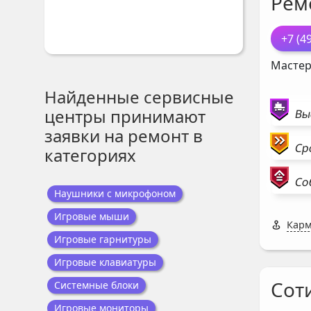
Рем
+7 (4
Мастер
Найденные сервисные
центры принимают
Вы
заявки на ремонт в
Ср
категориях
Со
Наушники с микрофоном
Игровые мыши
Карм
Игровые гарнитуры
Игровые клавиатуры
Соти
Системные блоки
Игровые мониторы