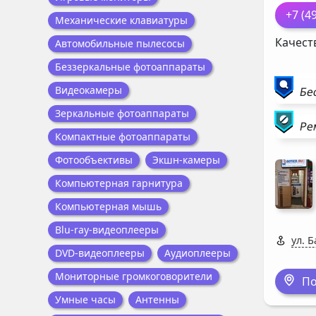
+7 (4
Механические клавиатуры
Качест
Автомобильные пылесосы
Беззеркальные фотоаппараты
Видеокамеры
Бе
Зеркальные фотоаппараты
Ре
Компактные фотоаппараты
Фотообъективы
Экшн-камеры
Компьютерная гарнитура
Компьютерная мышь
Blu-ray-видеоплееры
ул. Б
DVD-видеоплееры
Аудиоплееры
Мониторные громкоговорители
По
Умные часы
Антенны