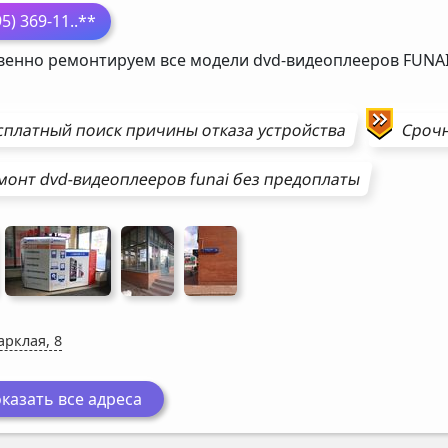
95) 369-11
..**
венно ремонтируем все модели dvd-видеоплееров
FUNA
сплатный поиск причины отказа устройства
Сроч
монт
dvd-видеоплееров
funai
без предоплаты
арклая, 8
казать все адреса