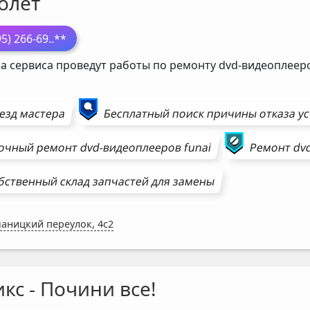
олёт
95) 266-69
..**
а сервиса проведут работы по ремонту dvd-видеоплее
езд мастера
Бесплатный поиск причины отказа у
очный ремонт
dvd-видеоплееров
funai
Ремонт
dv
бственный склад запчастей для замены
аницкий переулок, 4с2
кс - Почини все!