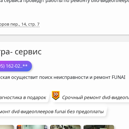
а сервиса проведут работы по ремонту dvd-видеоплее
ров пер., 14, стр. 7
ра- сервис
95) 162-02
..**
ская осуществит поиск неисправности и ремонт
FUNAI
агностика в подарок
Срочный ремонт
dvd-видеоп
монт
dvd-видеоплееров
funai
без предоплаты