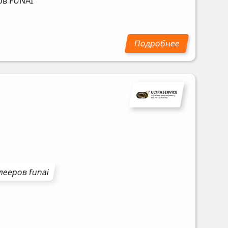
ров
FUNAI
лееров
funai