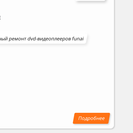
I
ный ремонт
dvd-видеоплееров
funai