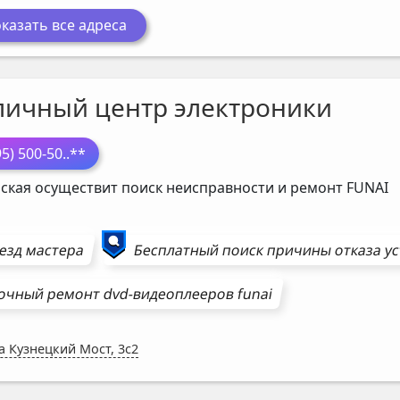
казать все адреса
личный центр электроники
95) 500-50
..**
ская осуществит поиск неисправности и ремонт
FUNAI
езд мастера
Бесплатный поиск причины отказа у
очный ремонт
dvd-видеоплееров
funai
а Кузнецкий Мост, 3с2