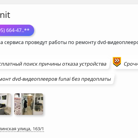
nit
95) 664-47
..**
а сервиса проведут работы по ремонту dvd-видеоплее
сплатный поиск причины отказа устройства
Сроч
монт
dvd-видеоплееров
funai
без предоплаты
инская улица, 163/1