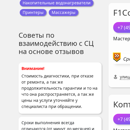
Накопительные водонагреватели
F1C
Принтеры
Массажеры
+7 (4
Советы по
Мастер
взаимодействию с СЦ
на основе отзывов
Ср
Внимание!
Стоимость диагностики, при отказе
улиц
от ремонта, а так же
продолжительность гарантии и то на
что она распространяется, а так же
цены на услуги уточняйте у
Коп
специалиста при обращении.
+7 (4
Сроки выполнения всегда
отличаются (от минут до месяцев) и