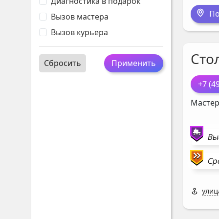
Диагностика в подарок
По
Вызов мастера
Вызов курьера
Сто
Сбросить
Применить
+7 (4
Мастер
Вы
Ср
улиц