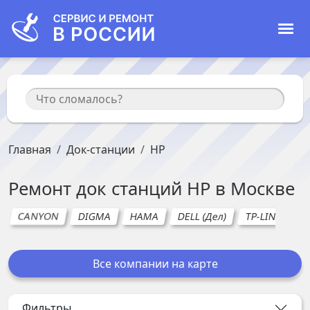
Главная
Док-станции
HP
Ремонт
док станций
HP
в
Москве
CANYON
DIGMA
HAMA
DELL (Дел)
TP-LINK
L
Все компании на карте
Фильтры