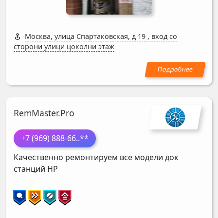
Москва, улица Спартаковская, д 19
,
вход со
сторони улици цоколни этаж
RemMaster.Pro
+7 (969) 888-66
..**
Качественно ремонтируем все модели док
станций
HP