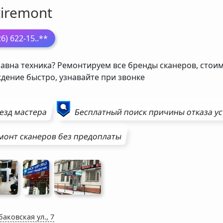
tiremont
26) 622-15
..**
авна техника? Ремонтируем все бренды сканеров, стоим
дение быстро, узнавайте при звонке
езд мастера
Бесплатный поиск причины отказа у
монт
сканеров
без предоплаты
аковская ул., 7