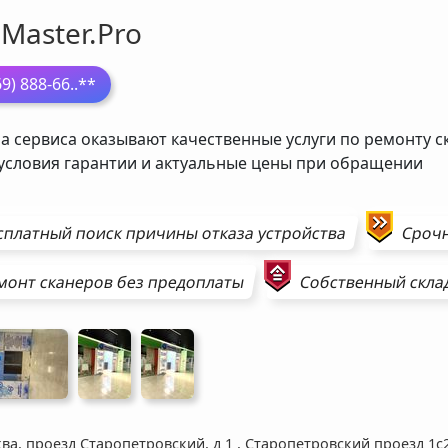
Master.Pro
69) 888-66
..**
а сервиса оказывают качественные услуги по ремонту с
 условия гарантии и актуальные цены при обращении
сплатный поиск причины отказа устройства
Сроч
монт
сканеров
без предоплаты
Собственный скла
ва, проезд Старопетровский, д 1
,
Старопетровский проезд 1с2