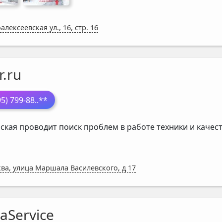
алексеевская ул., 16, стр. 16
r.ru
95) 799-88
..**
ская проводит поиск проблем в работе техники и каче
ва, улица Маршала Василевского, д 17
aService