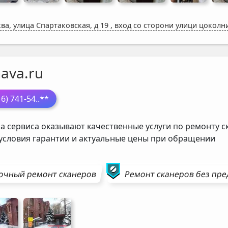
ва, улица Спартаковская, д 19
,
вход со сторони улици цоколн
ava.ru
16) 741-54
..**
а сервиса оказывают качественные услуги по ремонту с
 условия гарантии и актуальные цены при обращении
очный ремонт
сканеров
Ремонт
сканеров
без пре