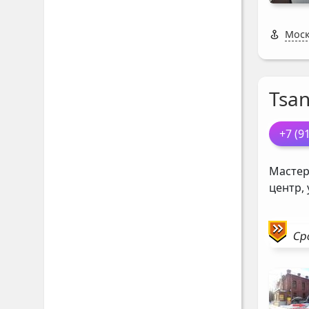
Моск
Tsan
+7 (9
Мастер
центр,
Ср