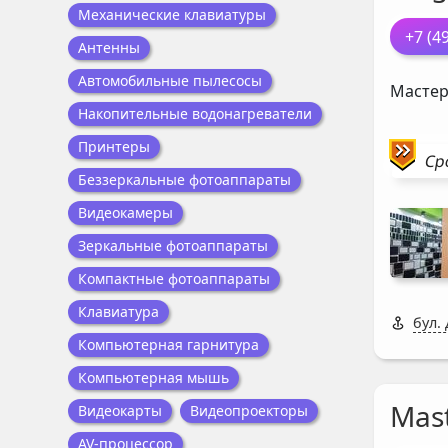
Механические клавиатуры
+7 (4
Антенны
Автомобильные пылесосы
Мастер
Накопительные водонагреватели
Принтеры
Ср
Беззеркальные фотоаппараты
Видеокамеры
Зеркальные фотоаппараты
Компактные фотоаппараты
Клавиатура
бул.
Компьютерная гарнитура
Компьютерная мышь
Mast
Видеокарты
Видеопроекторы
AV-процессор