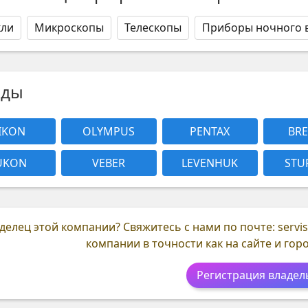
кли
Микроскопы
Телескопы
Приборы ночного 
нды
IKON
OLYMPUS
PENTAX
BRE
UKON
VEBER
LEVENHUK
STU
делец этой компании?
Свяжитесь с нами по почте: servi
компании в точности как на сайте и гор
Регистрация владел