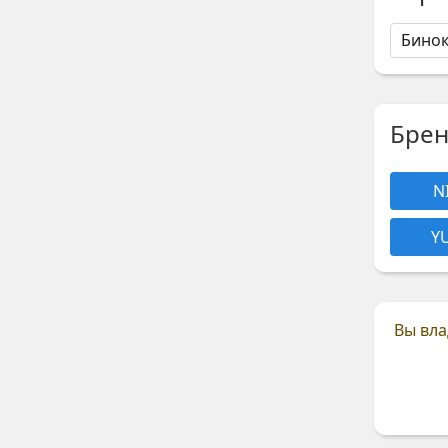
Бино
Бре
N
Y
Вы вла