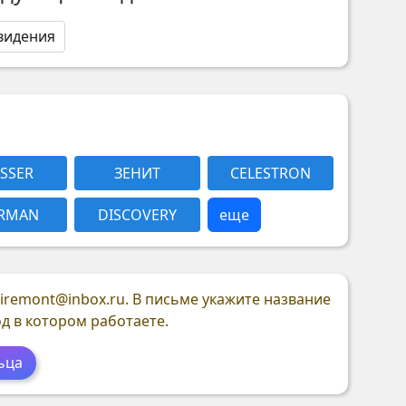
видения
SSER
ЗЕНИТ
CELESTRON
RMAN
DISCOVERY
еще
siremont@inbox.ru. В письме укажите название
од в котором работаете.
ьца