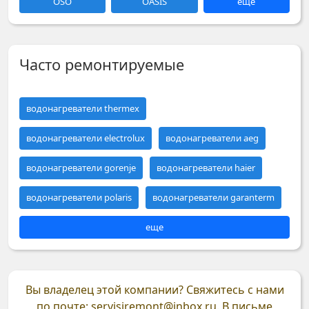
OSO
OASIS
еще
Часто ремонтируемые
водонагреватели thermex
водонагреватели electrolux
водонагреватели aeg
водонагреватели gorenje
водонагреватели haier
водонагреватели polaris
водонагреватели garanterm
еще
Вы владелец этой компании?
Свяжитесь с нами
по почте: servisiremont@inbox.ru. В письме